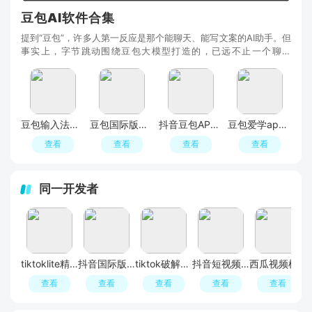
豆包AI软件合集
提到“豆包”，许多人第一反应是那个能聊天、能写文案的AI助手。但
事实上，字节跳动围绕豆包大模型打造的，已远不止一个聊天
App，而是一套覆盖日常对话、智能输入、学习教育
豆包输入法最新版本
豆包国际版Dola
抖音豆包APP最新版
豆包爱学app官方最新版
查看
查看
查看
查看
同一开发者
tiktoklite精简版
抖音国际版tiktok2026解锁版
tiktok破解版国内可用
抖音短视频电脑版
西瓜视频横屏版车机版2026最新版
查看
查看
查看
查看
查看