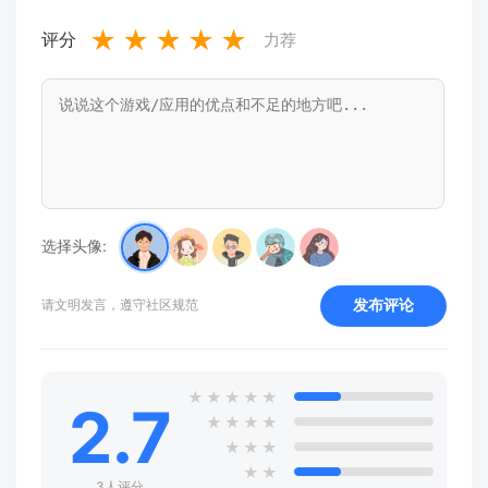
★
★
★
★
★
评分
力荐
选择头像:
发布评论
请文明发言，遵守社区规范
★
★
★
★
★
2.7
★
★
★
★
★
★
★
★
★
3人评分