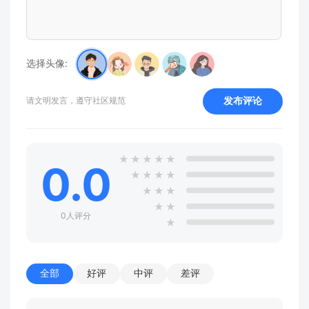
选择头像:
发布评论
请文明发言，遵守社区规范
★
★
★
★
★
0.0
★
★
★
★
★
★
★
★
★
0人评分
★
全部
好评
中评
差评