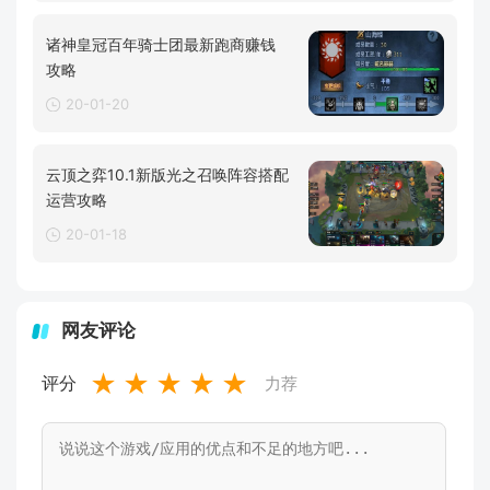
诸神皇冠百年骑士团最新跑商赚钱
攻略
20-01-20
云顶之弈10.1新版光之召唤阵容搭配
运营攻略
20-01-18
网友评论
★
★
★
★
★
评分
力荐