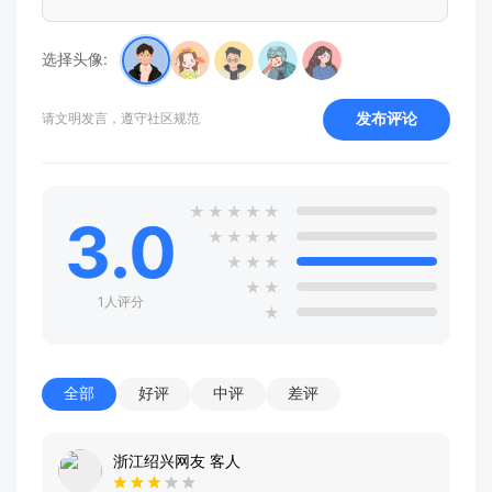
选择头像:
发布评论
请文明发言，遵守社区规范
★
★
★
★
★
3.0
★
★
★
★
★
★
★
★
★
1人评分
★
全部
好评
中评
差评
浙江绍兴网友 客人