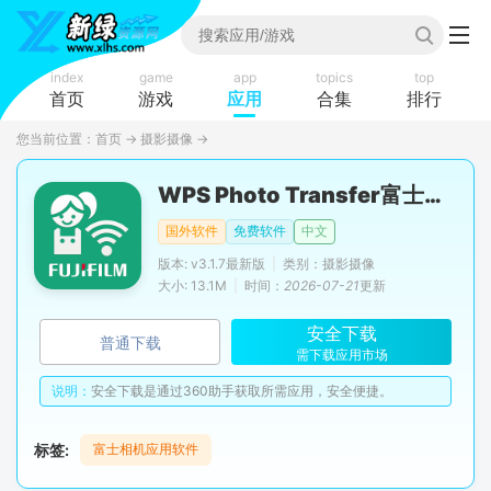
index
game
app
topics
top
首页
游戏
应用
合集
排行
您当前位置：
首页
→
摄影摄像
→
WPS Photo Transfer富士胶片WPS照片转印软件手机版
国外软件
免费软件
中文
版本: v3.1.7最新版
|
类别：摄影摄像
大小: 13.1M
|
时间：
2026-07-21
更新
安全下载
普通下载
需下载应用市场
说明：
安全下载是通过360助手获取所需应用，安全便捷。
标签:
富士相机应用软件