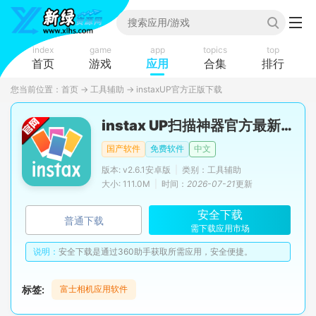
index
game
app
topics
top
首页
游戏
应用
合集
排行
您当前位置：
首页
→
工具辅助
→
instaxUP官方正版下载
instax UP扫描神器官方最新版
国产软件
免费软件
中文
版本: v2.6.1安卓版
|
类别：工具辅助
大小: 111.0M
|
时间：
2026-07-21
更新
安全下载
普通下载
需下载应用市场
说明：
安全下载是通过360助手获取所需应用，安全便捷。
标签:
富士相机应用软件