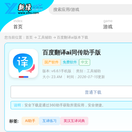
index
game
首页
游戏
您当前位置：
首页
→
工具辅助
→
百度翻译ai版本下载
百度翻译ai同传助手版
国产软件
免费软件
中文
版本: v6.6.1手机版
|
类别：工具辅助
大小: 23.4M
|
时间：
2026-07-15
更新
普通下载
说明：
安全下载是通过360助手获取所需应用，安全便捷。
标签:
AI助手
互译练习
英汉互译词典