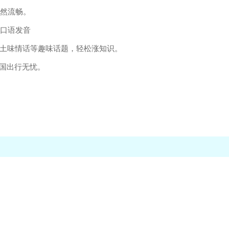
自然流畅。
升口语发音
语土味情话等趣味话题，轻松涨知识。
跨国出行无忧。
。