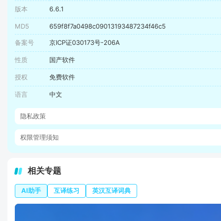
版本
6.6.1
MD5
659f8f7a0498c09013193487234f46c5
备案号
京ICP证030173号-206A
性质
国产软件
授权
免费软件
语言
中文
隐私政策
权限管理须知
相关专题
AI助手
互译练习
英汉互译词典