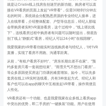
就是让Cristin线上找房告别迷茫的新功能。购房者可以直
接在VR看房的页面上发起“VR带看”，仅需30秒到1分钟左
右的时间，系统就会分配熟悉房源的专业经纪人接单，进
入在线带看，介绍整体配套、户型等信息后，经纪人那端
会带购房者实时VR漫游看房，这个过程中，“线上堪比线
下”，连线看房过程中购房者有问题可以随时提出，彻底告
别了线上“静默式”看房，经纪人可以24小时“在线陪聊”。
我爱我家的VR带看功能实时连线购房者与经纪人，1对1VR
直播，实现了看房不用跑、沟通零距离。
从前，“有租户看房不好约”、“房东长期出差不在家”、“预
约多套房只看一套就想结束”、“雨雪天气不想出门看房”...
等众多原因使买房这门功课的难度增加。如今，可以先多
套房在线上VR实时连线看。共有3种发起方式、经纪人和
客户也可以在app的聊天中互相发起VR带看，操作简便且
人性化。
VR看房还有一个功能、也是我爱我家在众多线上看房app
中突出的优势，即二手房的“一键换装”功能。用户在使用