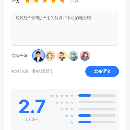
★
★
★
★
★
评分
力荐
选择头像:
发布评论
请文明发言，遵守社区规范
★
★
★
★
★
2.7
★
★
★
★
★
★
★
★
★
3人评分
★