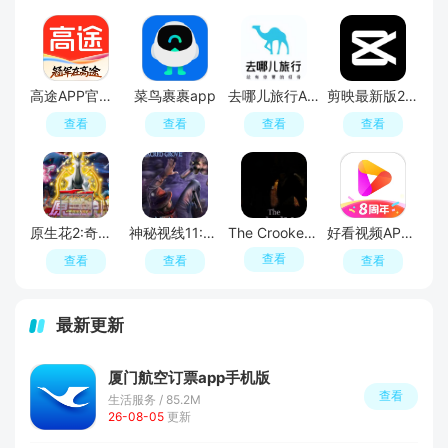
高途APP官方正版
菜鸟裹裹app
去哪儿旅行APP官方免费版
剪映最新版2026手机版
查看
查看
查看
查看
原生花2:奇幻旅程
神秘视线11:惊悚秘林
The Crooked Man
好看视频APP官方最新版
查看
查看
查看
查看
最新更新
厦门航空订票app手机版
查看
生活服务 / 85.2M
26-08-05
更新