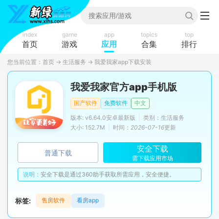
index
game
app
topics
top
首页
游戏
应用
合集
排行
您当前位置：
首页
→
生活服务
→
我爱我家app下载安装
我爱我家官方app手机版
国产软件
免费软件
中文
版本: v6.64.0安卓最新版
|
类别：生活服务
大小: 152.7M
|
时间：
2026-07-16
更新
安全下载
普通下载
需下载应用市场
说明：
安全下载是通过360助手获取所需应用，安全便捷。
标签:
售房软件
看房app