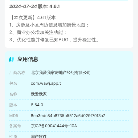
2024-07-24
版本: 4.6.1
【本次更新】4.6.1版本
1、房源及小区周边信息增加街景地图；
2、商业办公增加关注功能；
3、优化性能并修复已知BUG，提升稳定性。
应用信息
厂商名称
北京我爱我家房地产经纪有限公司
包名
com.wawj.app.t
名称
我爱我家
版本
6.64.0
MD5
8ea3edc84b8735b5512a6d029f70f3a7
备案号
京ICP备09041444号-10A
性质
国产软件