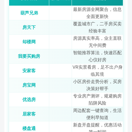
最新房源全网聚合，信息
葫芦兄弟
全面更新快
覆盖城市广，二手房买卖
房天下
经验丰富
房源真实率高，业主直联
却楼网
无中间费
智能推荐算法，快速匹配
我要买购房
心仪好房
VR实景看房，足不出户身
安家客
临其境
小区房价走势分析，买房
房宝网
决策好帮手
专业房产测评，规避购房
优选房
陷阱风险
周边配套一键查询，生活
居家客
便利早知道
新盘开盘提醒，优惠活动
楼盘通
第一时间