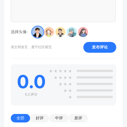
选择头像:
发布评论
请文明发言，遵守社区规范
★
★
★
★
★
0.0
★
★
★
★
★
★
★
★
★
0人评分
★
全部
好评
中评
差评