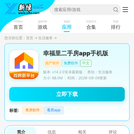
index
game
app
topics
top
首页
游戏
应用
合集
排行
您当前位置：
首页
→
生活服务
→
幸福里二手房app手机版
国产软件
免费软件
中文
版本: v14.2.0安卓最新版
|
类别：生活服务
大小: 68.0M
|
时间：
2026-08-06
更新
立即下载
标签:
售房软件
看房app
简介
信息
相关
评论