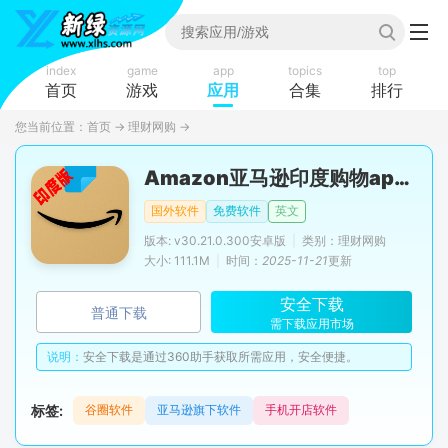
index
game
app
topics
top
首页
游戏
应用
合集
排行
您当前位置：
首页
→
理财网购
→
Amazon亚马逊印度购物app手机版
国外软件
免费软件
英文
版本: v30.21.0.300安卓版
|
类别：理财网购
大小: 111.1M
|
时间：
2025-11-21
更新
安全下载
普通下载
需下载应用市场
说明：
安全下载是通过360助手获取所需应用，安全便捷。
标签:
谷圈软件
亚马逊旗下软件
手机开店软件