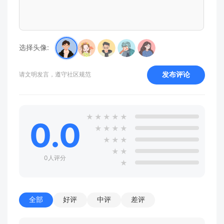
选择头像:
发布评论
请文明发言，遵守社区规范
★
★
★
★
★
0.0
★
★
★
★
★
★
★
★
★
0人评分
★
全部
好评
中评
差评