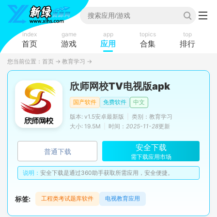
index
game
app
topics
top
首页
游戏
应用
合集
排行
您当前位置：
首页
→
教育学习
→
欣师网校TV电视版apk
国产软件
免费软件
中文
版本: v1.5安卓最新版
|
类别：教育学习
大小: 19.5M
|
时间：
2025-11-28
更新
安全下载
普通下载
需下载应用市场
说明：
安全下载是通过360助手获取所需应用，安全便捷。
标签:
工程类考试题库软件
电视教育应用