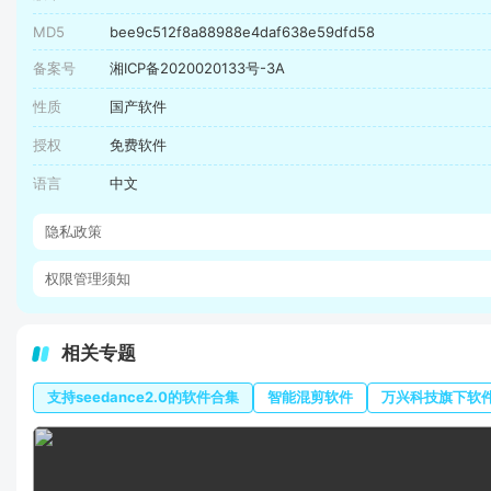
MD5
bee9c512f8a88988e4daf638e59dfd58
备案号
湘ICP备2020020133号-3A
性质
国产软件
授权
免费软件
语言
中文
隐私政策
权限管理须知
相关专题
支持seedance2.0的软件合集
智能混剪软件
万兴科技旗下软