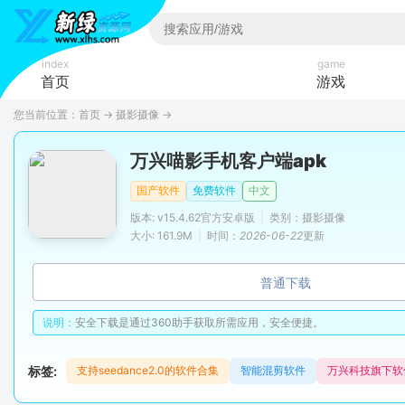
index
game
首页
游戏
您当前位置：
首页
→
摄影摄像
→
万兴喵影手机客户端apk
国产软件
免费软件
中文
版本: v15.4.62官方安卓版
|
类别：摄影摄像
大小: 161.9M
|
时间：
2026-06-22
更新
普通下载
说明：
安全下载是通过360助手获取所需应用，安全便捷。
标签:
支持seedance2.0的软件合集
智能混剪软件
万兴科技旗下软