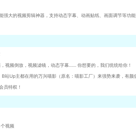
功能强大的视频剪辑神器，支持动态字幕、动画贴纸、画面调节等功
！
，视频倒放，视频滤镜，动态字幕…… 你想要的，我们统统给你！
Vlogger、B站Up主都在用的万兴喵影（原名：喵影工厂）来强势来袭，
会员特权！
多个视频