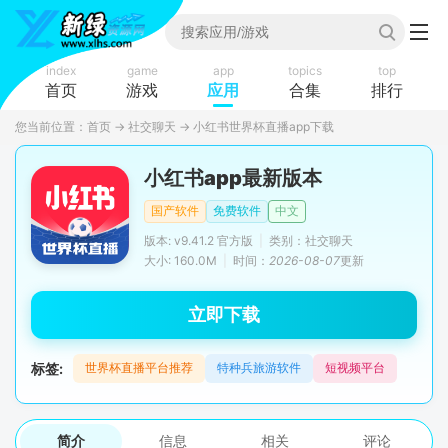
index
game
app
topics
top
首页
游戏
应用
合集
排行
您当前位置：
首页
→
社交聊天
→
小红书世界杯直播app下载
小红书app最新版本
国产软件
免费软件
中文
版本: v9.41.2 官方版
|
类别：社交聊天
大小: 160.0M
|
时间：
2026-08-07
更新
立即下载
标签:
世界杯直播平台推荐
特种兵旅游软件
短视频平台
简介
信息
相关
评论