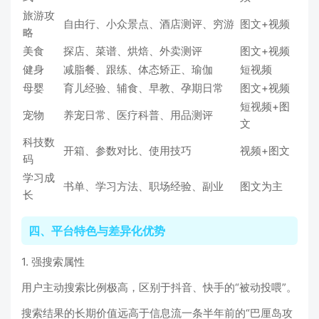
旅游攻
自由行、小众景点、酒店测评、穷游
图文+视频
略
美食
探店、菜谱、烘焙、外卖测评
图文+视频
健身
减脂餐、跟练、体态矫正、瑜伽
短视频
母婴
育儿经验、辅食、早教、孕期日常
图文+视频
短视频+图
宠物
养宠日常、医疗科普、用品测评
文
科技数
开箱、参数对比、使用技巧
视频+图文
码
学习成
书单、学习方法、职场经验、副业
图文为主
长
四、平台特色与差异化优势
1. 强搜索属性
用户主动搜索比例极高，区别于抖音、快手的“被动投喂”。
搜索结果的长期价值远高于信息流一条半年前的“巴厘岛攻