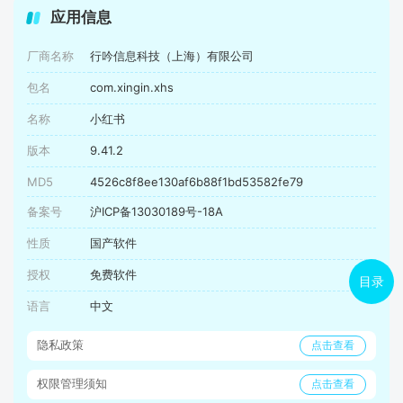
应用信息
厂商名称
行吟信息科技（上海）有限公司
包名
com.xingin.xhs
名称
小红书
版本
9.41.2
MD5
4526c8f8ee130af6b88f1bd53582fe79
备案号
沪ICP备13030189号-18A
性质
国产软件
授权
免费软件
目录
语言
中文
隐私政策
点击查看
权限管理须知
点击查看