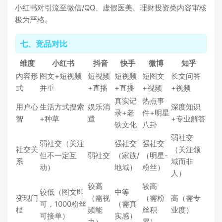
小红书对引流至微信/QQ、虚假医美、理财投资类内容审核
极为严格。
七、竞品对比
维度
小红书
抖音
快手
微博
知乎
内容形
图文+短视频
短视频
短视频
短图文
长文问答
式
并重
+直播
+直播
+视频
+视频
真实记
热点事
用户心
生活方式搜索
娱乐消
深度知识
录+老
件+明星
智
+种草
遣
+专业解答
铁文化
八卦
弱社交
弱社交（关注
强社交
强社交
社交关
（关注领
但不一定互
弱社交
（家族/
（明星-
系
域而非
动）
地域）
粉丝）
人）
较高
较高
较低（图文即
中等
变现门
（需视
（需粉
高（需专
可，1000粉丝
（需真
槛
频能
丝积
业度）
可接单）
实感）
力）
累）