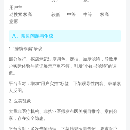
用户主
动搜索
极高
较低
中等
中等
极高
意愿
八、常见问题与争议
1. “滤镜诈骗”争议
部分旅行、探店笔记过度调色、摆拍、加厚滤镜，导致用
户实际体验与笔记展示严重不符，引发“小红书滤镜”的调
侃。
平台应对：增加“用户实拍”标签、下架误导性内容、鼓励素
人反图。
2. 医美乱象
大量非医疗机构、非执业医师发布医美项目推荐、案例分
享，存在安全隐患。
平台应对：多次专项治理，下架违规医美笔记，要求医疗