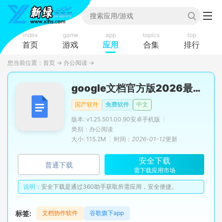
index
game
app
topics
top
首页
游戏
应用
合集
排行
您当前位置：
首页
→
办公阅读
→
google文档官方版2026最新版
国产软件
免费软件
中文
版本: v1.25.501.00.90安卓手机版
|
类别：办公阅读
大小: 115.2M
|
时间：
2026-01-12
更新
安全下载
普通下载
需下载应用市场
说明：
安全下载是通过360助手获取所需应用，安全便捷。
标签:
文档协作软件
谷歌旗下app