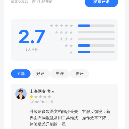
发布评论
请文明发言，遵守社区规范
★
★
★
★
★
2.7
★
★
★
★
★
★
★
★
★
3人评分
★
全部
好评
中评
差评
上海网友 客人
OnePlus_15
升级后多次遇文档同步丢失，客服反馈慢；新
界面布局混乱常用工具难找，操作效率下降，
体验极差只能给一星