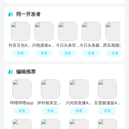
同一开发者
抖音豆包APP最新版
闪电搜索app安卓版
今日头条官方正版
今日头条极速版领现金最新版
西瓜视频2026最新版官方版下载
查看
查看
查看
查看
查看
编辑推荐
哔哩哔哩app
伊对相亲交友平台官方APP
六间房直播APP最新版
百度极速版APP官方免费版
查看
查看
查看
查看