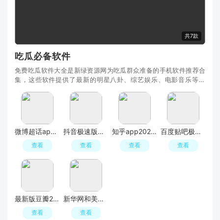
共7款
吃瓜必备软件
免费吃瓜软件大全是新绿资源网为吃瓜群众准备的手机软件推荐合
集，这些软件提供了最新的明星八卦、综艺娱乐、电影音乐等内
容，让用户第一时间了解最新的热门话题和八卦新闻
微博超话app客户端官方版
抖音极速版最新版本官方版2026
知乎app2026官方版
百度贴吧极速版2025去广告精简版
查看
查看
查看
查看
最新版豆瓣2024官方版app
新华网和美云课堂
查看
查看