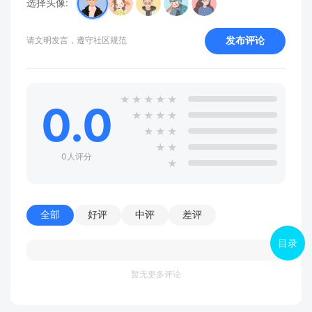
选择头像:
发布评论
请文明发言，遵守社区规范
★
★
★
★
★
0.0
★
★
★
★
★
★
★
★
★
0人评分
★
全部
好评
中评
差评
目录
暂无更多评论