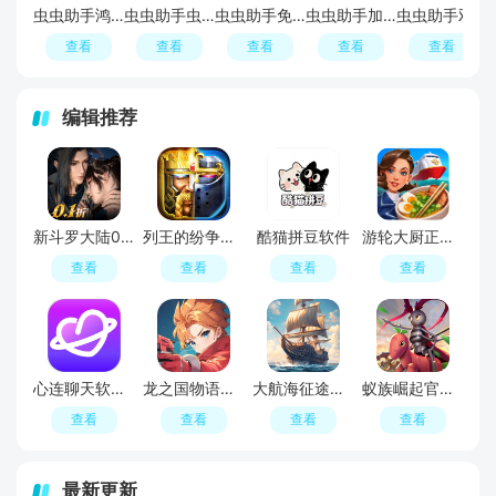
虫虫助手鸿蒙版
虫虫助手虫友分享版本2026更新版
虫虫助手免root版安装包(虫虫助手精简版)
虫虫助手加速版apk
虫虫助手双开空间插件64位版(虫虫双开空间安装包)
查看
查看
查看
查看
查看
编辑推荐
新斗罗大陆0.1折免费版
列王的纷争手游官方最新版
酷猫拼豆软件
游轮大厨正版(Cruise Chefs)
查看
查看
查看
查看
心连聊天软件最新版
龙之国物语官方正版
大航海征途游戏官方最新版
蚁族崛起官方正版
查看
查看
查看
查看
最新更新