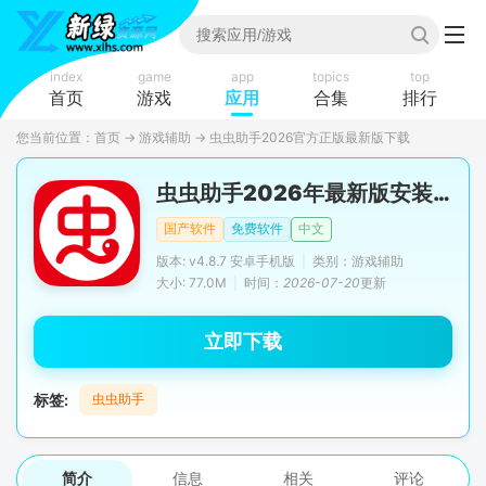
index
game
app
topics
top
首页
游戏
应用
合集
排行
您当前位置：
首页
→
游戏辅助
→
虫虫助手2026官方正版最新版下载
虫虫助手2026年最新版安装包
国产软件
免费软件
中文
版本: v4.8.7 安卓手机版
|
类别：游戏辅助
大小: 77.0M
|
时间：
2026-07-20
更新
立即下载
标签:
虫虫助手
简介
信息
相关
评论