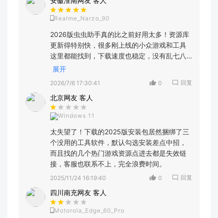
安徽淮南网友 客人
Realme_Narzo_90
2026版虫虫助手真的比之前好用太多！资源库
更新得特别快，很多刚上线的小众游戏和工具
这里都能找到，下载速度也稳定，没有乱七八
糟的捆绑安装，界面也更清爽了，用了半个月
展开
没遇到卡顿，推荐给喜欢找特色应用的朋友！
回复
2026/7/6 17:30:41
0
北京网友 客人
Windows 11
太失望了！下载的2025版安装包居然捆绑了三
个没用的工具软件，默认勾选安装差点中招，
而且找的几个热门游戏资源点进去都是失效链
接，客服也联系不上，完全浪费时间。
回复
2025/11/24 16:19:40
0
四川南充网友 客人
Motorola_Edge_60_Pro