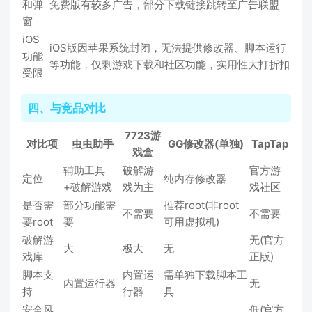
和弹
免费版有较多广告，部分下载链接跳转至广告联盟
窗
iOS
iOS版因苹果系统封闭，无法提供修改器、脚本运行
功能
等功能，仅剩游戏下载和社区功能，实用性大打折扣
受限
四、与竞品对比
7723游
对比项
虫虫助手
GG修改器(单独)
TapTap
戏盒
辅助工具
破解游
官方游
定位
纯内存修改器
+破解游戏
戏为主
戏社区
是否需
部分功能需
推荐root(非root
不需要
不需要
要root
要
可用虚拟机)
破解游
无(官方
大
极大
无
戏库
正版)
脚本支
内置运
需单独下载脚本工
内置运行器
无
持
行器
具
安全风
低(官方