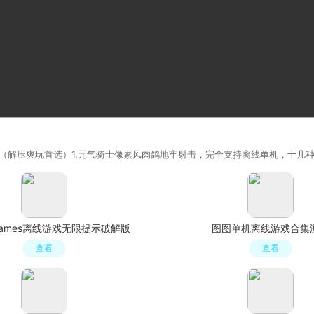
解压爽玩首选）1.元气骑士像素风肉鸽地牢射击，完全支持离线单机，十几种
ne Games离线游戏无限提示破解版
图图单机离线游戏合集
查看
查看