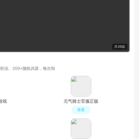
共36款
职业、200+随机武器，每次闯
游戏
元气骑士官服正版
查看