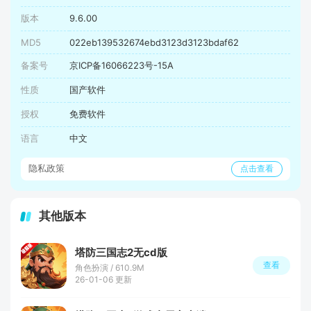
版本
9.6.00
MD5
022eb139532674ebd3123d3123bdaf62
备案号
京ICP备16066223号-15A
性质
国产软件
授权
免费软件
语言
中文
隐私政策
点击查看
其他版本
塔防三国志2无cd版
查看
角色扮演 / 610.9M
26-01-06 更新