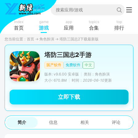
index
game
app
topics
top
首页
游戏
应用
合集
排行
您当前位置：
首页
→
角色扮演
→
塔防三国志2下载最新版
塔防三国志2手游
国产软件
免费软件
中文
版本: v9.6.00 安卓版
|
类别：角色扮演
大小: 670.8M
|
时间：
2026-06-10
更新
立即下载
简介
信息
相关
评论