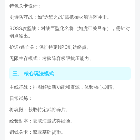
特色关卡设计：
史诗防守战：如“赤壁之战”需抵御火船连环冲击。
BOSS攻坚战：对战巨型化名将（如虎牢关吕布），需针对
弱点输出。
护送/逃亡关：保护特定NPC到达终点。
无限生存模式：考验阵容极限抗压能力。
三、 核心玩法模式
主线征战：推图解锁新功能和资源，体验核心剧情。
日常试炼：
将魂殿：获取特定武将碎片。
经验副本：获取海量武将经验。
铜钱关卡：获取基础货币。