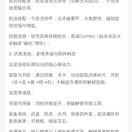
前后排配置：前排放置兵营塔（召唤士兵阻挡），中后排
放置输出塔。
职业搭配：弓箭克轻甲，法术破重甲，火炮群伤，辅助提
供控场与增益。
技能连锁：研究武将技能组合，形成Combo（如冰冻后火
攻触发“融化”增伤）。
2. 武将系统：多维养成与羁绊构筑
这是游戏长期玩法的核心驱动力。
获取与升阶：通过招募、关卡、活动获取武将碎片。升阶
（绿→蓝→紫→橙→红）大幅提升属性和解锁技能。
深度养成线：
等级与突破：消耗经验提升，突破解锁等级上限。
装备系统：武器、防具、兵书、坐骑四件套，提供属性和
套装效果，可精炼、镶嵌宝石。
专属神兵：核心橙将以上拥有专属武器，解锁质变性技能