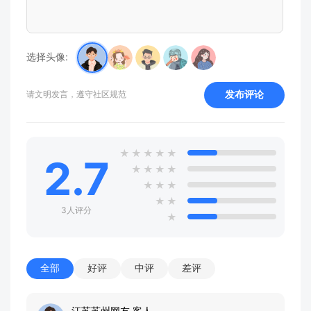
选择头像:
发布评论
请文明发言，遵守社区规范
★
★
★
★
★
2.7
★
★
★
★
★
★
★
★
★
3人评分
★
全部
好评
中评
差评
江苏苏州网友 客人