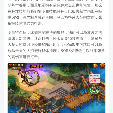
期基本够用，而且地图拥有蓝色井水点击也能恢复。那么
在释放技能前我们要明白技能特色，比如孟获群伤加召唤
嘲讽物，波才制造减速空间，马云禄持续大范围群伤，张
角持续雷电强力打击。
明白特点后，比如速度较快的狼群，我们可以释放波才的
减速后对其进行致命打击，怪太多要绕过肉盾了，能释放
孟获大招嘲讽小怪增加输出时间，怪物聚集的路口可以释
放马云禄的大招进行群体清理，BOSS类怪物可以利用张角
的高伤害进行打击。