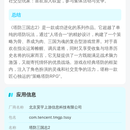
社交型玩家：喜欢加入联盟，参与集体活动与竞争。
总结
《塔防三国志2》是一款成功进化的系列作品。它超越了单
纯的塔防玩法，通过“人塔合一”的精妙设计，构建了一个策
略为骨、养成为肉、三国为魂的复合型游戏世界。对于喜
欢在指尖运筹帷幄、调兵遣将，同时又享受收集与培养历
史名将的玩家而言，它无疑提供了一方既能满足战术脑力
激荡，又能寄托情怀的优质战场。游戏在经典塔防的框架
内，注入了角色扮演的灵魂和社交竞争的活力，堪称一款
匠心独运的“策略塔防RPG”。
应用信息
厂商名称
北京昊宇上游信息科技有限公司
包名
com.tencent.tmgp.tssy
名称
塔防三国志2