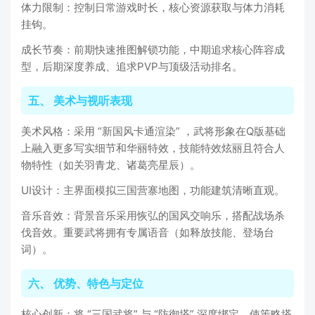
体力限制：控制日常游戏时长，核心资源获取与体力消耗
挂钩。
成长节奏：前期快速推图解锁功能，中期追求核心阵容成
型，后期深度养成、追求PVP与顶级活动排名。
五、 美术与视听表现
美术风格：采用 “新国风卡通渲染” ，武将形象在Q版基础
上融入更多写实细节和华丽特效，技能特效炫丽且符合人
物特性（如关羽青龙、诸葛亮星辰）。
UI设计：主界面模拟三国营寨地图，功能建筑清晰直观。
音乐音效：背景音乐采用恢弘的国风交响乐，搭配战场杀
伐音效。重要武将拥有专属语音（如释放技能、登场台
词）。
六、 优势、特色与定位
核心创新：将 “三国武将” 与 “防御塔” 深度绑定，使策略塔