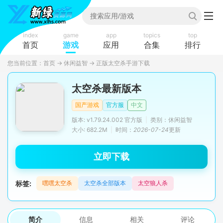
index
game
app
topics
top
首页
游戏
应用
合集
排行
您当前位置：
首页
→
休闲益智
→
正版太空杀手游下载
太空杀最新版本
国产游戏
官方服
中文
版本: v1.79.24.002 官方版
|
类别：休闲益智
大小: 682.2M
|
时间：
2026-07-24
更新
立即下载
标签:
嘿嘿太空杀
太空杀全部版本
太空狼人杀
简介
信息
相关
评论