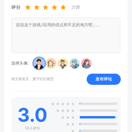
★
★
★
★
★
评分
力荐
选择头像:
发布评论
请文明发言，遵守社区规范
★
★
★
★
★
3.0
★
★
★
★
★
★
★
★
★
53人评分
★