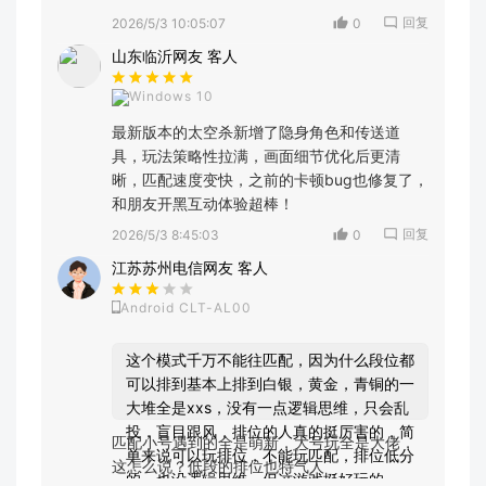
回复
2026/5/3 10:05:07
0
山东临沂网友 客人
Windows 10
最新版本的太空杀新增了隐身角色和传送道
具，玩法策略性拉满，画面细节优化后更清
晰，匹配速度变快，之前的卡顿bug也修复了，
和朋友开黑互动体验超棒！
回复
2026/5/3 8:45:03
0
江苏苏州电信网友 客人
Android CLT-AL00
这个模式千万不能往匹配，因为什么段位都
可以排到基本上排到白银，黄金，青铜的一
大堆全是xxs，没有一点逻辑思维，只会乱
投，盲目跟风，排位的人真的挺厉害的，简
匹配小号遇到的全是萌新，大号玩全是大佬，
单来说可以玩排位，不能玩匹配，排位低分
这怎么说？低段的排位也特气人
的，也没逻辑思维。但这游戏挺好玩的