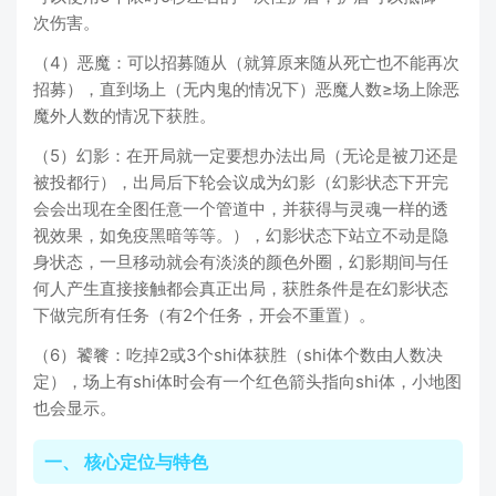
次伤害。
（4）恶魔：可以招募随从（就算原来随从死亡也不能再次
招募），直到场上（无内鬼的情况下）恶魔人数≥场上除恶
魔外人数的情况下获胜。
（5）幻影：在开局就一定要想办法出局（无论是被刀还是
被投都行），出局后下轮会议成为幻影（幻影状态下开完
会会出现在全图任意一个管道中，并获得与灵魂一样的透
视效果，如免疫黑暗等等。），幻影状态下站立不动是隐
身状态，一旦移动就会有淡淡的颜色外圈，幻影期间与任
何人产生直接接触都会真正出局，获胜条件是在幻影状态
下做完所有任务（有2个任务，开会不重置）。
（6）饕餮：吃掉2或3个shi体获胜（shi体个数由人数决
定），场上有shi体时会有一个红色箭头指向shi体，小地图
也会显示。
一、 核心定位与特色