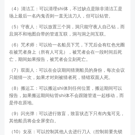
（4）清洁工：可以清理shi体，不过缺点是除非清洁工是
场上最后一名内鬼否则一直无法刀人，但可以钻管。
（5）守夜人：可以放置三个洞，洞只能守夜人自己钻，而
且洞不和地图自带的管道互联，洞与洞之间互联。
（6）咒术师：可以给一名船员下咒，下咒后会有红色光圈
在被咒者身上（所有人可见），被咒者会在一段时间后死
亡，期间如果报告，被咒者会立刻死亡。
（7）双面人：可以在会议期间猜测船员的身份，每次会议
只能猜一次，如果才对则被猜者死，猜错双面人死。
（8）搬运工：可以搬运shi体到任何位置，搬运期间可以
报告，如果搬运期间钻管shi体不会跟随管道一起移动，而
是停在原地。
（9）闪光弹：可以进行致盲，致盲状态下只有内鬼可见，
其他船员将会全屏变白。
（10）女巫：可以控制其他人去进行刀人（控制前要先锁