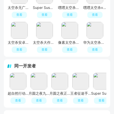
太空杀无广告破解版
Super Sus谁是内鬼国际版谷歌版
嘿嘿太空杀官方正版安装包
嘿嘿太空杀vivo原版更新版本
查看
查看
查看
查看
太空杀安卓中文版去广告版
太空杀大作战无广告修改版
像素太空杀绝地逃生破解版免广告版
华为太空杀大作战官方正版
查看
查看
查看
查看
同一开发者
超自然行动组手游官方正版
月圆之夜九游版本
月圆之夜正版手游
王者征途手游
Super Sus太空行动国内版巨人网络版
查看
查看
查看
查看
查看