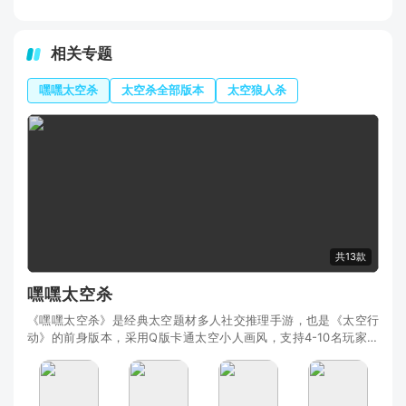
相关专题
嘿嘿太空杀
太空杀全部版本
太空狼人杀
共13款
嘿嘿太空杀
《嘿嘿太空杀》是经典太空题材多人社交推理手游，也是《太空行
动》的前身版本，采用Q版卡通太空小人画风，支持4-10名玩家实
时联机对局，单局时长紧凑，适配碎片化娱乐。游戏