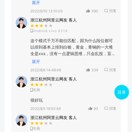
展开
浙江杭州阿里云 客人
2022/8/6 14:48:49
回复
2022/9/10 13:10:05
390
浙江杭州阿里云网友 客人
Android vivo X21A
这个模式千万不能往匹配，因为什么段位都可
以排到基本上排到白银，黄金，青铜的一大堆
全是xxs，没有一点逻辑思维，只会乱投，盲目
跟风，排位的人真的挺厉害的，简单来说可以
展开
玩排位，不能玩匹配，排位低分的，也没逻辑
回复
2022/8/6 14:48:49
339
思维。但这游戏挺好玩的
浙江杭州阿里云网友 客人
电脑
目录
很好玩
回复
2022/8/5 19:53:46
93
浙江杭州阿里云网友 客人
电脑