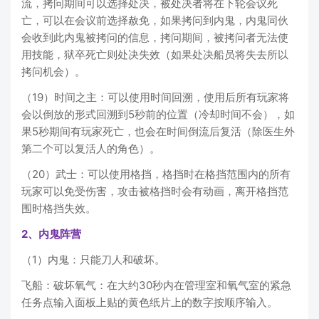
流，拷问期间可以选择处决，被处决者将在下轮会议死
亡，可以在会议前选择赦免，如果拷问到内鬼，内鬼同伙
会收到此内鬼被拷问的信息，拷问期间，被拷问者无法使
用技能，狱卒死亡则处决失效（如果处决船员将失去所以
拷问机会）。
（19）时间之主：可以使用时间回溯，使用后所有玩家将
会以倒放的形式回溯到5秒前的位置（冷却时间不会），如
果5秒期间有玩家死亡，也会在时间倒流后复活（除医生外
第二个可以复活人的角色）。
（20）武士：可以使用格挡，格挡时在格挡范围内的所有
玩家可以免受伤害，攻击被格挡时会有动画，离开格挡范
围时格挡失效。
2、内鬼阵营
（1）内鬼：只能刀人和破坏。
飞船：破坏氧气：在大约30秒内在管理室和氧气室的紧急
任务点输入面板上贴的黄色纸片上的数字按顺序输入。