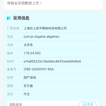
体验会呈指数级上升！
应用信息
厂商名称
上海巨人统平网络科技有限公司
包名
com.je.skgame.aligames
名称
太空杀
版本
1.79.24.002
MD5
e1fa955225c10eb9bc4637cede9449c6
备案号
沪B2-20050107-65A
性质
国产游戏
授权
官方服
语言
中文
隐私政策
点击查看