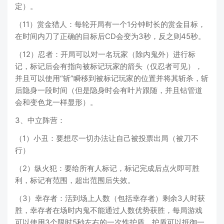
定）。
（11）赏金猎人：每轮开局有一个1分钟时长的赏金目标，
在时间内刀了正确的目标后CD会变为3秒，反之则45秒。
（12）忍者：开局可以对一名玩家（除内鬼外）进行标
记，标记后会有指向被标记玩家的箭头（仅忍者可见），
并且可以使用“斩”瞬移到被标记玩家的位置并将其斩杀，斩
后隐身一段时间（但是隐身时会有叶片跟随，并且钻管道
会和变色龙一样显形）。
3、中立阵营：
（1）小丑：要想尽一切办法让自己被投票出局（被刀不
行）
（2）纵火犯：要给所有人标记，标记完成后点火即可胜
利，标记有范围，超出范围后失效。
（3）幸存者：活到场上人数（包括幸存者）剩余3人时获
胜，幸存者在场时内鬼不能通过人数优势获胜，每局游戏
可以使用3个限时5秒左右的一次性护盾，护盾可以抵御一