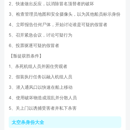
2、快速做出反应，以消除冒名顶替者的破坏
3、检查管理员地图和安全摄像头，以为其他船员标示身份
4、立即报告任何尸体，开始讨论谁是可疑的假冒者
5、召开紧急会议，讨论可疑行为
6、投票驱逐可疑的假冒者
【叛徒获胜条件】
1、杀死机组人员并困住旁观者
2、假装执行任务以融入机组人员
3、潜入通风口以快速在船上移动
4、使用破坏物造成混乱并分散人员
5、关上门以诱捕受害者并私下杀害
太空杀身份大全