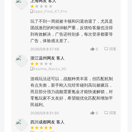
上海网友 客人
Oppo_Find_X7_Pro
玩了不到一周就被卡顿和闪退劝退了，尤其是
团战激烈的时候掉帧严重，反馈给客服也没得
到有效解决，广告还特别多，每次登录都要等
广告，体验感太差了。
回复
2026/5/8 8:37:48
0
浙江温州网友 客人
Realme_Narzo_90
游戏玩法还可以，战舰种类丰富，但匹配机制
有点失衡，新手刚入坑经常碰到高玩被碾压，
而且部分强力战舰需要氪金才能快速解锁，对
零氪玩家不太友好，希望能优化匹配和增加平
民福利。
回复
2026/5/8 8:31:30
0
四川成都网友 客人