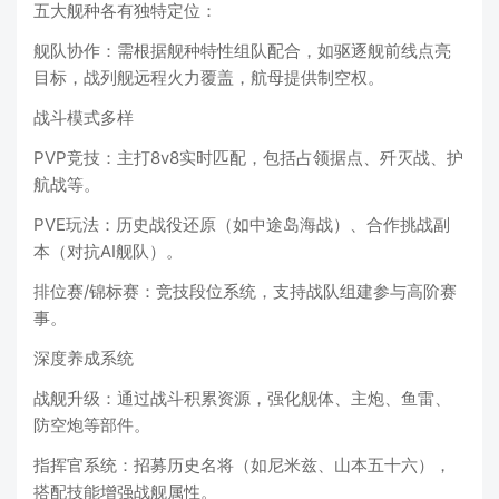
五大舰种各有独特定位：
舰队协作：需根据舰种特性组队配合，如驱逐舰前线点亮
目标，战列舰远程火力覆盖，航母提供制空权。
战斗模式多样
PVP竞技：主打8v8实时匹配，包括占领据点、歼灭战、护
航战等。
PVE玩法：历史战役还原（如中途岛海战）、合作挑战副
本（对抗AI舰队）。
排位赛/锦标赛：竞技段位系统，支持战队组建参与高阶赛
事。
深度养成系统
战舰升级：通过战斗积累资源，强化舰体、主炮、鱼雷、
防空炮等部件。
指挥官系统：招募历史名将（如尼米兹、山本五十六），
搭配技能增强战舰属性。