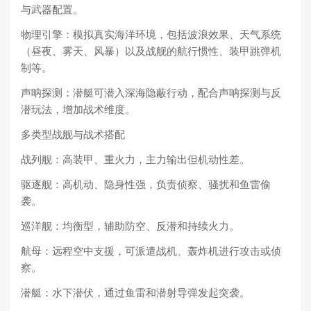
与武器配置。
物理引擎：模拟真实海洋环境，包括波浪效果、天气系统
（昼夜、雾天、风暴）以及战舰的航行惯性、装甲跳弹机
制等。
声呐探测：潜艇可潜入深海隐蔽行动，配合声呐探测与反
潜玩法，增加战术维度。
多类型战舰与战术搭配
战列舰：高装甲、重火力，主力输出但机动性差。
驱逐舰：高机动、隐身性强，负责侦察、骚扰和鱼雷偷
袭。
巡洋舰：均衡型，辅助防空、反潜和持续火力。
航母：远程空中支援，可派遣战机、轰炸机进行攻击或侦
察。
潜艇：水下潜伏，通过鱼雷和潜射导弹发起突袭。