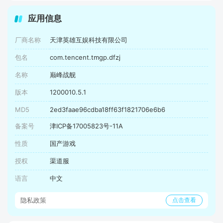
应用信息
厂商名称
天津英雄互娱科技有限公司
包名
com.tencent.tmgp.dfzj
名称
巅峰战舰
版本
1200010.5.1
MD5
2ed3faae96cdba18ff63f1821706e6b6
备案号
津ICP备17005823号-11A
性质
国产游戏
授权
渠道服
语言
中文
隐私政策
点击查看