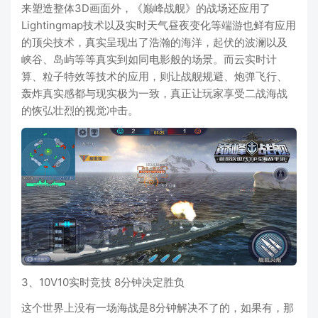
来塑造整体3D画面外，《巅峰战舰》的战场还应用了
Lightingmap技术以及实时天气昼夜变化等端游也鲜有应用
的顶尖技术，真实呈现出了浩瀚的海洋，起伏的波澜以及
峡谷、岛屿等等真实到如同电影般的场景。而云实时计
算、粒子特效等技术的应用，则让战舰规避、炮弹飞行、
轰炸真实感都与现实极为一致，真正让玩家享受二战海战
的恢弘壮烈的视觉冲击。
3、10V10实时竞技 8分钟决定胜负
这个世界上没有一场海战是8分钟解决不了的，如果有，那