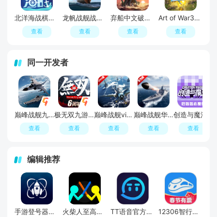
北洋海战棋资源不减反增最新版
龙帆战舰战争破解版无限钻石金币
弃船中文破解版无限金币
Art of War3战争艺术3国际服最新版
查看
查看
查看
查看
同一开发者
巅峰战舰九游版本
极无双九游渠道服
巅峰战舰vivo市场版本
巅峰战舰华为账号版
创造与魔法官方正版下载安装
查看
查看
查看
查看
查看
编辑推荐
手游登号器正版app
火柴人至高对决官方正版
TT语音官方正版
12306智行火车票2026官方最新版