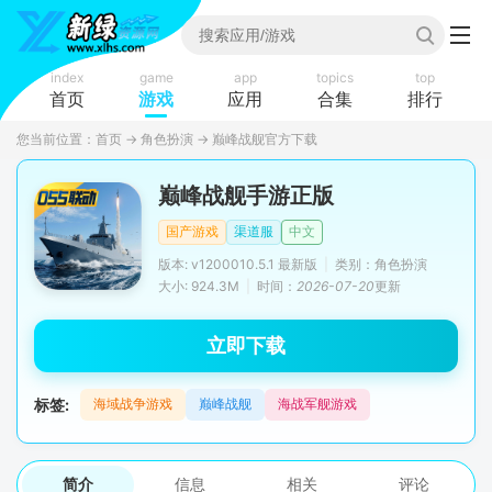
index
game
app
topics
top
首页
游戏
应用
合集
排行
您当前位置：
首页
→
角色扮演
→
巅峰战舰官方下载
巅峰战舰手游正版
国产游戏
渠道服
中文
版本: v1200010.5.1 最新版
|
类别：角色扮演
大小: 924.3M
|
时间：
2026-07-20
更新
立即下载
标签:
海域战争游戏
巅峰战舰
海战军舰游戏
简介
信息
相关
评论