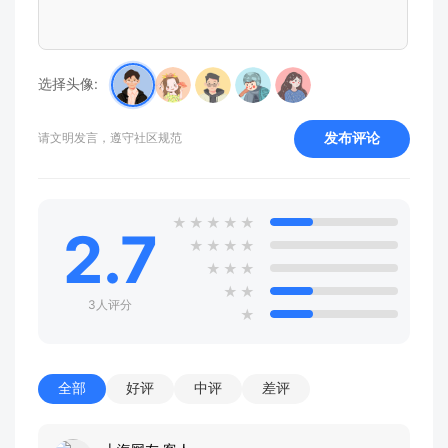
选择头像:
发布评论
请文明发言，遵守社区规范
★
★
★
★
★
2.7
★
★
★
★
★
★
★
★
★
3人评分
★
全部
好评
中评
差评