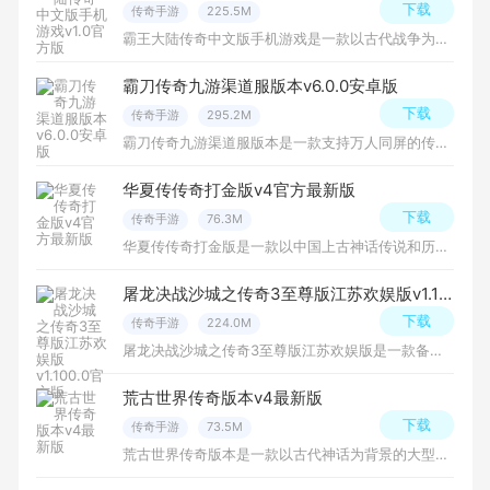
下载
传奇手游
225.5M
霸王大陆传奇中文版手机游戏是一款以古代战争为背景的角色扮演游戏，玩家可以在游戏中选择不同的职业，探索丰富多彩的游戏世界，与其他玩家互动，免费下载安装吧！
霸刀传奇九游渠道服版本v6.0.0安卓版
下载
传奇手游
295.2M
霸刀传奇九游渠道服版本是一款支持万人同屏的传奇游戏，你可以在传奇游戏中不断征战战斗，与众多老玩家们一起刷怪刷副本快速升级，玩法相当的震撼，下载体验吧！
华夏传传奇打金版v4官方最新版
下载
传奇手游
76.3M
华夏传传奇打金版是一款以中国上古神话传说和历史风貌为背景的大型多人在线角色扮演游戏。游戏继承了原创2D网游劲爽PK的风格，类暗黑式经典技能释放模式，操作简单，玩法丰富，免费下载安装吧！
屠龙决战沙城之传奇3至尊版江苏欢娱版v1.100.0官方版
下载
传奇手游
224.0M
屠龙决战沙城之传奇3至尊版江苏欢娱版是一款备受玩家喜爱的手机游戏，融合了经典的传奇元素与现代游戏机制，带来了全新的游戏体验，全新打怪玩法带你体验不一样的传奇乐趣！
荒古世界传奇版本v4最新版
下载
传奇手游
73.5M
荒古世界传奇版本是一款以古代神话为背景的大型多人在线角色扮演游戏。在这个神秘的世界中，玩家将扮演一名勇士，通过探索、战斗和冒险，揭开荒古世界的神秘面纱，挑战强大的敌人，寻找传说中的神器，最终成为这个世