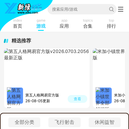
index
game
app
topics
top
首页
游戏
应用
合集
排行
精选推荐
第五人格网易官方版
米加小镇
查看
26-08-05更新
26-08-
全部分类
飞行射击
休闲益智