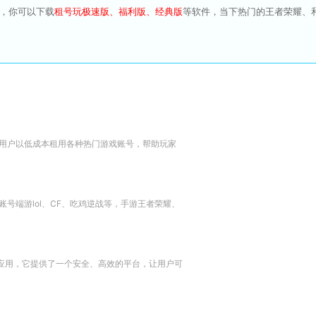
P，你可以下载
租号玩极速版、福利版、经典版
等软件，当下热门的王者荣耀、
用户以低成本租用各种热门游戏账号，帮助玩家
号端游lol、CF、吃鸡逆战等，手游王者荣耀、
务应用，它提供了一个安全、高效的平台，让用户可