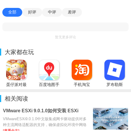
全部
好评
中评
差评
暂无更多评论
大家都在玩
蛋仔派对最
百度地图手
手机淘宝
罗布勒斯
新版
机客户端
2026官方
Roblox国
版下载
际服
相关阅读
VMware ESXi 9.0.1.0如何安装 ESXi
9.0.1.0使用教程
VMwareESXi9.0.1.0中文版集成网卡驱动提供对多
种主流网络适配器的支持，确保虚拟化环境中网络
连接稳定高效，驱动经过优化，兼容性强，方便管
[查看全文]