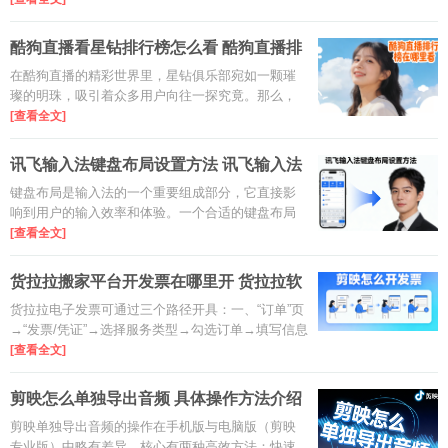
理员快速识别和管理物理网卡，提升整体系统性能
和可靠性，满足企业虚拟化网络需求。
酷狗直播看星钻排行榜怎么看 酷狗直播排
行榜在哪里看
在酷狗直播的精彩世界里，星钻俱乐部宛如一颗璀
璨的明珠，吸引着众多用户向往一探究竟。那么，
究竟该如何进入这个充满魅力的星钻俱乐部呢？
[查看全文]
讯飞输入法键盘布局设置方法 讯飞输入法
键盘布局设置在哪里
键盘布局是输入法的一个重要组成部分，它直接影
响到用户的输入效率和体验。一个合适的键盘布局
能够让你在打字时更加得心应手，减少误操作，提
[查看全文]
高输入速度。而讯飞输入法提供了多种键盘布局供
用户选择，满足不同用户的需求。
货拉拉搬家平台开发票在哪里开 货拉拉软
件怎么开电子发票
货拉拉电子发票可通过三个路径开具：一、“订单”页
→“发票/凭证”→选择服务类型→勾选订单→填写信息
提交；二、“我的”页→“发票报销”→同上流程；三、
[查看全文]
企业版APP→“企业钱包”→“发票报销”→按行程开票
→选电子或纸质专票→填企业信息提交。
剪映怎么单独导出音频 具体操作方法介绍
剪映单独导出音频的操作在手机版与电脑版（剪映
专业版）中略有差异，核心有两种高效方法：快速