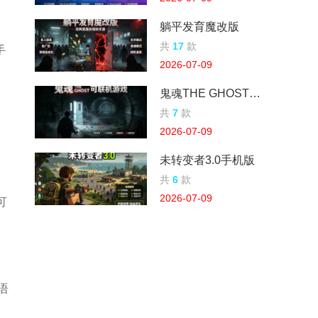
躺平发育魔改版
共
17
款
手
2026-07-09
鬼魂THE GHOST可联机游戏
共
7
款
2026-07-09
未转变者3.0手机版
共
6
款
2026-07-09
可
语