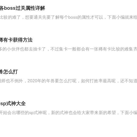
各boss过关属性详解
就比较的难了，想要通关先要了解每个boss的属性才可以，下面小编就来
 稀有卡获得方法
很多的小伙伴也都去抽卡了，不过集卡一般都会有一张稀有卡比较的难集
年兽怎么打
师也不例外，2020年的年兽要怎么打呢，如何打效率最高呢，还不知
0sp式神大全
年的开始会出哪些的sp式神呢，新的式神也会给大家带来新的希望，下面小