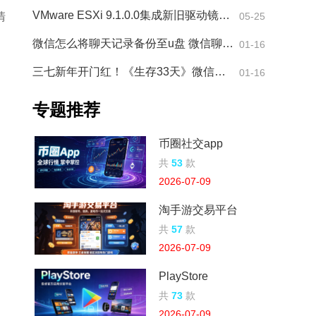
VMware ESXi 9.1.0.0集成新旧驱动镜像包是什么 VMware ESXi
清
05-25
微信怎么将聊天记录备份至u盘 微信聊天记录备份到u盘方法
01-16
三七新年开门红！《生存33天》微信小游戏畅销榜夺冠
01-16
专题推荐
币圈社交app
共
53
款
2026-07-09
淘手游交易平台
共
57
款
2026-07-09
PlayStore
共
73
款
2026-07-09