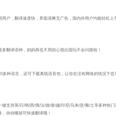
用用户，翻译速度快，界面清爽无广告，国内外用户均能轻松上
最多翻译语种，妈妈再也不用担心我出国玩不会问路啦！
60多种语言，还可下载离线语音包，让你在没有网络的情况下也
英/日/韩/西/俄/法/德/泰/越/印尼/马来/意/葡/土等多种热门
准，动动嘴就可快速翻译哦！