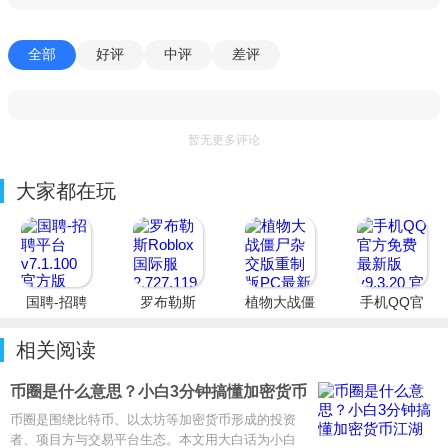
全部
好评
中评
差评
暂无更多评论
大家都在玩
国聘-招聘
罗布勒斯
植物大战僵
手机QQ官
平台
Roblox国
尸杂交版重
方免费最新
际服
制版PC最
版
相关阅读
新版
币圈是什么意思？小白3分钟搞懂加密货币
江湖
币圈是围绕比特币、以太坊等加密货币形成的投资
者、项目方与交易平台生态。本文用大白话为小白