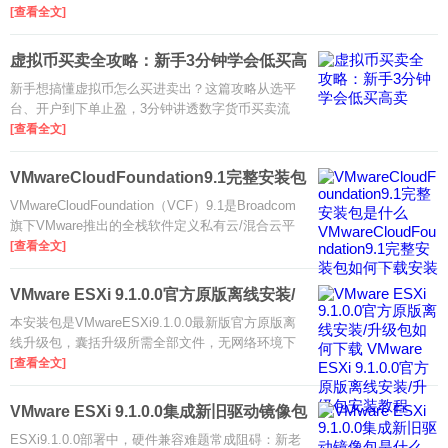
拆解币圈含义、核心玩法与入门避坑要点，帮你3分
[查看全文]
钟搞懂这个热门江湖。
虚拟币买卖全攻略：新手3分钟学会低买高
卖
新手想搞懂虚拟币怎么买进卖出？这篇攻略从选平
台、开户到下单止盈，3分钟讲透数字货币买卖流
程，帮你安全入门、少走弯路。
[查看全文]
VMwareCloudFoundation9.1完整安装包
是什么
VMwareCloudFoundation（VCF）9.1是Broadcom
旗下VMware推出的全栈软件定义私有云/混合云平
台，深度集成vSphere、vSAN、NSX、vCenter与
[查看全文]
Tanzu等核心组件。9.1版本重点增强NVMe内存分
层、vSAN全局重删压缩、AI负载优化与
VMware ESXi 9.1.0.0官方原版离线安装/
升级
本安装包是VMwareESXi9.1.0.0最新版官方原版离
线升级包，囊括升级所需全部文件，无网络环境下
也能安全完成ESXi主机升级，有效规避网络攻击与
[查看全文]
配置异常问题。ESXi9.1.0.0系列主打云原生与AI驱
动，大幅提升虚拟化性能、
VMware ESXi 9.1.0.0集成新旧驱动镜像包
是什
ESXi9.1.0.0部署中，硬件兼容难题常成阻碍：新老