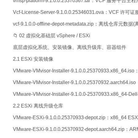
vmsp-platform-9.1.0.0.25370367.tar：VCF 服务平台主
Vcf-License-Server-9.1.0.0.25346031.ova：VCF 
vcf-9.1.0.0-offline-depot-metadata.zip：离线仓库元
📁 02 虚拟化基础层 vSphere / ESXi
底层虚拟化系统、安装镜像、离线升级库、容器组件
2.1 ESXi 安装镜像
VMware-VMvisor-Installer-9.1.0.0.25370933.x86_
VMware-VMvisor-Installer-9.1.0.0.25370932.aarch
VMware-VMvisor-Installer-9.1.0.0-25370933.x86_6
2.2 ESXi 离线升级仓库
VMware-ESXi-9.1.0.0.25370933-depot.zip：x86_64 
VMware-ESXi-9.1.0.0.25370932-depot.aarch64.zi