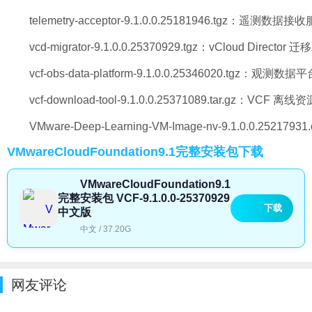
telemetry-acceptor-9.1.0.0.25181946.tgz：遥测数据
vcd-migrator-9.1.0.0.25370929.tgz：vCloud Directo
vcf-obs-data-platform-9.1.0.0.25346020.tgz：观测数
vcf-download-tool-9.1.0.0.25371089.tar.gz：VCF
VMware-Deep-Learning-VM-Image-nv-9.1.0.0.2
VMwareCloudFoundation9.1完整安装包下载
VMwareCloudFoundation9.1
完整安装包 VCF-9.1.0.0-25370929
下载
中文版
中文 / 37.20G
网友评论