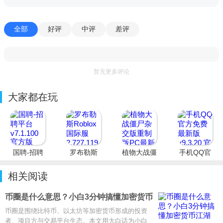
全部
好评
中评
差评
暂无更多评论
大家都在玩
国聘-招聘
罗布勒斯
植物大战僵
手机QQ官
平台
Roblox国
尸杂交版重
方免费最新
际服
制版PC最
版
相关阅读
新版
币圈是什么意思？小白3分钟搞懂加密货币
江湖
币圈是围绕比特币、以太坊等加密货币形成的投资
者、项目方与交易平台生态。本文用大白话为小白