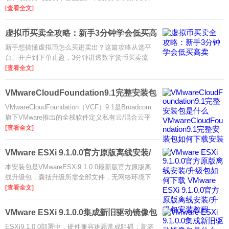
拆解币圈含义、核心玩法与入门避坑要点，帮你3分
[查看全文]
钟搞懂这个热门江湖。
虚拟币买卖全攻略：新手3分钟学会低买高
卖
新手想搞懂虚拟币怎么买进卖出？这篇攻略从选平
台、开户到下单止盈，3分钟讲透数字货币买卖流
程，帮你安全入门、少走弯路。
[查看全文]
VMwareCloudFoundation9.1完整安装包
是什么
VMwareCloudFoundation（VCF）9.1是Broadcom
旗下VMware推出的全栈软件定义私有云/混合云平
台，深度集成vSphere、vSAN、NSX、vCenter与
[查看全文]
Tanzu等核心组件。9.1版本重点增强NVMe内存分
层、vSAN全局重删压缩、AI负载优化与
VMware ESXi 9.1.0.0官方原版离线安装/
升级
本安装包是VMwareESXi9.1.0.0最新版官方原版离
线升级包，囊括升级所需全部文件，无网络环境下
也能安全完成ESXi主机升级，有效规避网络攻击与
[查看全文]
配置异常问题。ESXi9.1.0.0系列主打云原生与AI驱
动，大幅提升虚拟化性能、
VMware ESXi 9.1.0.0集成新旧驱动镜像包
是什
ESXi9.1.0.0部署中，硬件兼容难题常成阻碍：新老