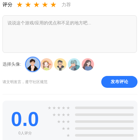
★
★
★
★
★
评分
力荐
选择头像:
发布评论
请文明发言，遵守社区规范
★
★
★
★
★
0.0
★
★
★
★
★
★
★
★
★
0人评分
★