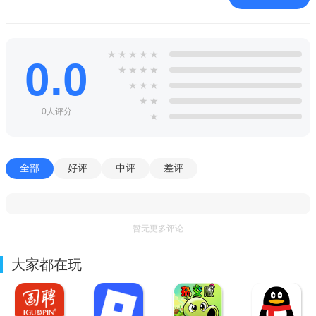
★
★
★
★
★
0.0
★
★
★
★
★
★
★
★
★
0人评分
★
全部
好评
中评
差评
暂无更多评论
大家都在玩