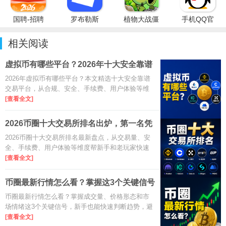
国聘-招聘
罗布勒斯
植物大战僵
手机QQ官
平台
Roblox国
尸杂交版重
方免费最新
际服
制版PC最
版
相关阅读
新版
虚拟币有哪些平台？2026年十大安全靠谱
交易
2026年虚拟币有哪些平台？本文精选十大安全靠谱
交易平台，从合规、安全、手续费、用户体验等维
度对比，帮你快速找到适合自己的数字货币交易
[查看全文]
所，新手老手都参考。
2026币圈十大交易所排名出炉，第一名凭
啥是
2026币圈十大交易所排名最新盘点，从交易量、安
全、手续费、用户体验等维度帮新手和老玩家快速
选对平台，规避常见风险。
[查看全文]
币圈最新行情怎么看？掌握这3个关键信号
就够
币圈最新行情怎么看？掌握成交量、价格形态和市
场情绪这3个关键信号，新手也能快速判断趋势，避
开追高杀跌，提升看盘决策效率。
[查看全文]