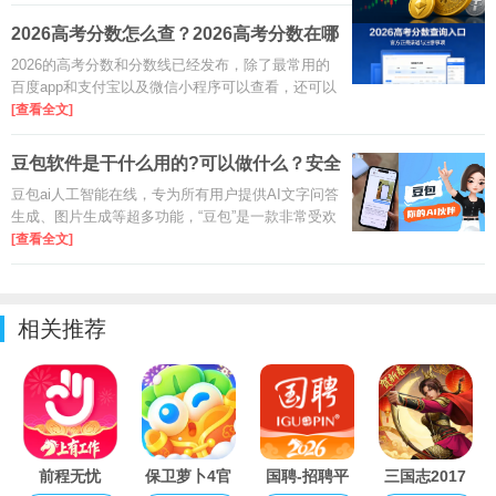
2026高考分数怎么查？2026高考分数在哪
看？
2026的高考分数和分数线已经发布，除了最常用的
百度app和支付宝以及微信小程序可以查看，还可以
在各大省份地区的官方考试院或者是政务生活服务
[查看全文]
平台进行搜索查看。
豆包软件是干什么用的?可以做什么？安全
吗？
豆包ai人工智能在线，专为所有用户提供AI文字问答
生成、图片生成等超多功能，“豆包”是一款非常受欢
迎的国民级AI助手，由字节跳动公司基于其自研
[查看全文]
的“豆包大模型”打造，在中国AI产品中用户规模断层
领先。
相关推荐
前程无忧
保卫萝卜4官
国聘-招聘平
三国志2017