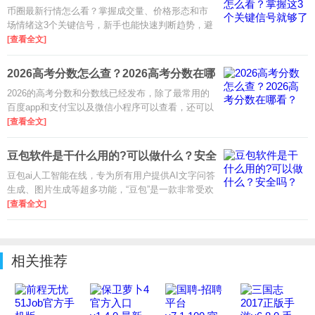
就够
币圈最新行情怎么看？掌握成交量、价格形态和市
场情绪这3个关键信号，新手也能快速判断趋势，避
开追高杀跌，提升看盘决策效率。
[查看全文]
2026高考分数怎么查？2026高考分数在哪
看？
2026的高考分数和分数线已经发布，除了最常用的
百度app和支付宝以及微信小程序可以查看，还可以
在各大省份地区的官方考试院或者是政务生活服务
[查看全文]
平台进行搜索查看。
豆包软件是干什么用的?可以做什么？安全
吗？
豆包ai人工智能在线，专为所有用户提供AI文字问答
生成、图片生成等超多功能，“豆包”是一款非常受欢
迎的国民级AI助手，由字节跳动公司基于其自研
[查看全文]
的“豆包大模型”打造，在中国AI产品中用户规模断层
领先。
相关推荐