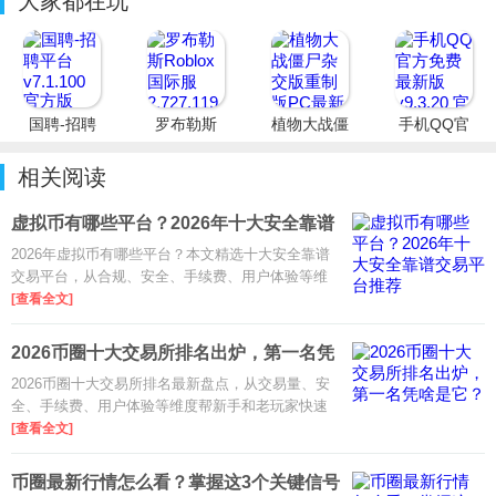
大家都在玩
国聘-招聘
罗布勒斯
植物大战僵
手机QQ官
平台
Roblox国
尸杂交版重
方免费最新
际服
制版PC最
版
相关阅读
新版
虚拟币有哪些平台？2026年十大安全靠谱
交易
2026年虚拟币有哪些平台？本文精选十大安全靠谱
交易平台，从合规、安全、手续费、用户体验等维
度对比，帮你快速找到适合自己的数字货币交易
[查看全文]
所，新手老手都参考。
2026币圈十大交易所排名出炉，第一名凭
啥是
2026币圈十大交易所排名最新盘点，从交易量、安
全、手续费、用户体验等维度帮新手和老玩家快速
选对平台，规避常见风险。
[查看全文]
币圈最新行情怎么看？掌握这3个关键信号