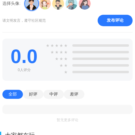
选择头像:
发布评论
请文明发言，遵守社区规范
★
★
★
★
★
0.0
★
★
★
★
★
★
★
★
★
0人评分
★
全部
好评
中评
差评
暂无更多评论