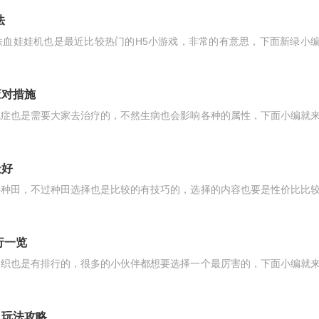
法
铁血娃娃机也是最近比较热门的H5小游戏，非常的有意思，下面新绿小
应对措施
魂症也是需要大家去治疗的，不然生病也会影响各种的属性，下面小编就
最好
要种田，不过种田选择也是比较的有技巧的，选择的内容也要是性价比比
行一览
促织也是有排行的，很多的小伙伴都想要选择一个最厉害的，下面小编就
及玩法攻略