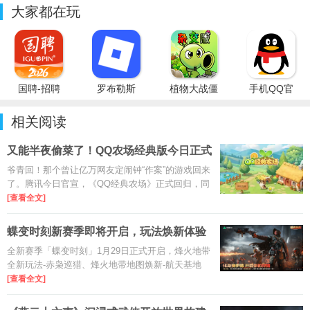
大家都在玩
国聘-招聘
罗布勒斯
植物大战僵
手机QQ官
平台
Roblox国
尸杂交版重
方免费最新
际服
制版PC最
版
相关阅读
新版
又能半夜偷菜了！QQ农场经典版今日正式
回归
爷青回！那个曾让亿万网友定闹钟“作案”的游戏回来
了。腾讯今日官宣，《QQ经典农场》正式回归，同
步登录QQ和微信，为80后、90后带来一波强烈
[查看全文]
的“回忆杀”。
蝶变时刻新赛季即将开启，玩法焕新体验
升级
全新赛季「蝶变时刻」1月29日正式开启，烽火地带
全新玩法-赤枭巡猎、烽火地带地图焕新-航天基地
2.0、全面战场全新地图-余震、全新支援型干员-
[查看全文]
蝶、全新首领-效能部长哈德森、全新武器以及多样
优化内容将在新赛季一同上