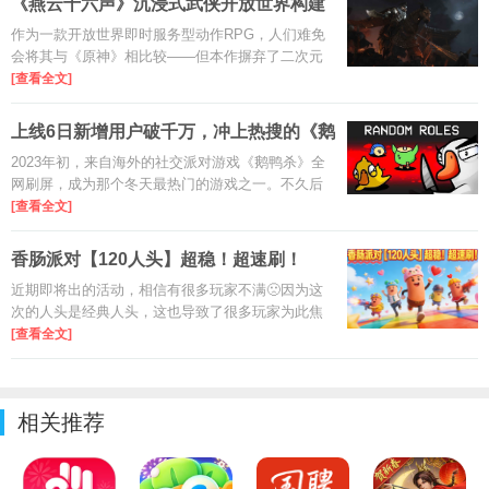
《燕云十六声》沉浸式武侠开放世界构建
思路
作为一款开放世界即时服务型动作RPG，人们难免
会将其与《原神》相比较——但本作摒弃了二次元
风格，转而采用更具沉浸感的写实画风。与其构建
[查看全文]
跨越诸国的广袤地图，不如深耕华夏大地的千山万
水：游戏还原了古代中国的多
上线6日新增用户破千万，冲上热搜的《鹅
鸭杀
2023年初，来自海外的社交派对游戏《鹅鸭杀》全
网刷屏，成为那个冬天最热门的游戏之一。不久后
国内厂商拿下了版权进行研发，时隔两年，手游版
[查看全文]
的《鹅鸭杀》上线了。
香肠派对【120人头】超稳！超速刷！
近期即将出的活动，相信有很多玩家不满🙁因为这
次的人头是经典人头，这也导致了很多玩家为此焦
虑。下面，我为大家带来：超稳、超速刷，超稳超
[查看全文]
速刷，这三种方式，速刷120人头！
相关推荐