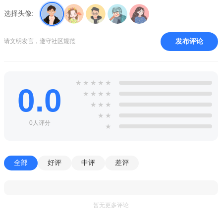
选择头像:
发布评论
请文明发言，遵守社区规范
★
★
★
★
★
0.0
★
★
★
★
★
★
★
★
★
0人评分
★
全部
好评
中评
差评
暂无更多评论