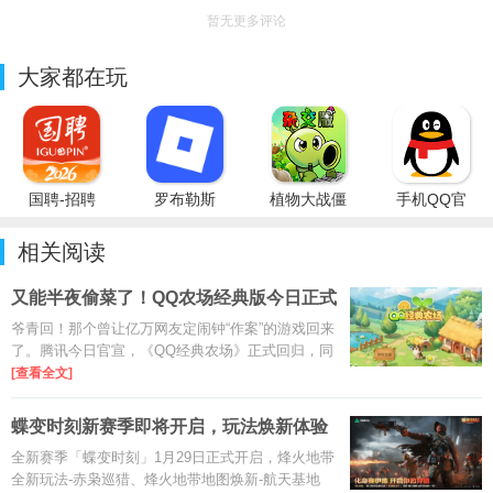
暂无更多评论
大家都在玩
国聘-招聘
罗布勒斯
植物大战僵
手机QQ官
平台
Roblox国
尸杂交版重
方免费最新
际服
制版PC最
版
相关阅读
新版
又能半夜偷菜了！QQ农场经典版今日正式
回归
爷青回！那个曾让亿万网友定闹钟“作案”的游戏回来
了。腾讯今日官宣，《QQ经典农场》正式回归，同
步登录QQ和微信，为80后、90后带来一波强烈
[查看全文]
的“回忆杀”。
蝶变时刻新赛季即将开启，玩法焕新体验
升级
全新赛季「蝶变时刻」1月29日正式开启，烽火地带
全新玩法-赤枭巡猎、烽火地带地图焕新-航天基地