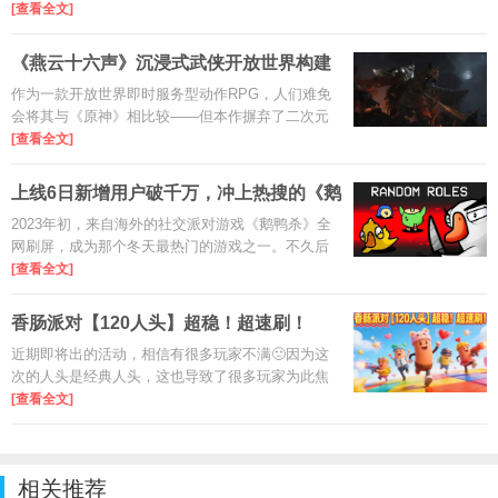
2.0、全面战场全新地图-余震、全新支援型干员-
[查看全文]
蝶、全新首领-效能部长哈德森、全新武器以及多样
优化内容将在新赛季一同上
《燕云十六声》沉浸式武侠开放世界构建
思路
作为一款开放世界即时服务型动作RPG，人们难免
会将其与《原神》相比较——但本作摒弃了二次元
风格，转而采用更具沉浸感的写实画风。与其构建
[查看全文]
跨越诸国的广袤地图，不如深耕华夏大地的千山万
水：游戏还原了古代中国的多
上线6日新增用户破千万，冲上热搜的《鹅
鸭杀
2023年初，来自海外的社交派对游戏《鹅鸭杀》全
网刷屏，成为那个冬天最热门的游戏之一。不久后
国内厂商拿下了版权进行研发，时隔两年，手游版
[查看全文]
的《鹅鸭杀》上线了。
香肠派对【120人头】超稳！超速刷！
近期即将出的活动，相信有很多玩家不满🙁因为这
次的人头是经典人头，这也导致了很多玩家为此焦
虑。下面，我为大家带来：超稳、超速刷，超稳超
[查看全文]
速刷，这三种方式，速刷120人头！
相关推荐