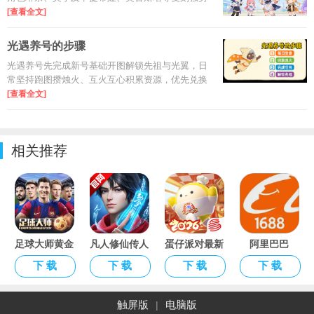
角色，按逆境深塔、冥歌海墟高难场景划分T0-T3梯
[查看全文]
队评级，同步附上各位置核心角色专属声骸套装、
属性优先级搭配推荐，一站式助力角色养成与队伍
光遇养号的步骤
配队。
光遇养号先完成新号基础开图解锁先祖与光翼，日
常坚持跑图攒烛火、互火互心积累资源，优先兑换
复刻和常驻先祖物品，按需购买季卡完成季节任务
[查看全文]
获取季礼，定期前往暴风眼献祭换红蜡烛解锁高阶
兑换节点，同时注意避开自动拾光翼、遇境挂机等
养号坑点即可。
相关推荐
足球大师黄金
凡人修仙传人
蛋仔派对最新
阿里巴巴
一代手游
界篇手游
版
APP2026官
下 载
下 载
下 载
下 载
2026最新版
方版
触屏版
电脑版
|