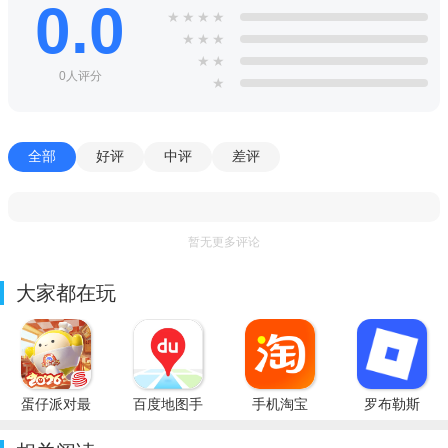
0.0
★
★
★
★
★
★
★
★
★
0人评分
★
全部
好评
中评
差评
暂无更多评论
大家都在玩
蛋仔派对最
百度地图手
手机淘宝
罗布勒斯
新版
机客户端
2026官方
Roblox国
版下载
际服