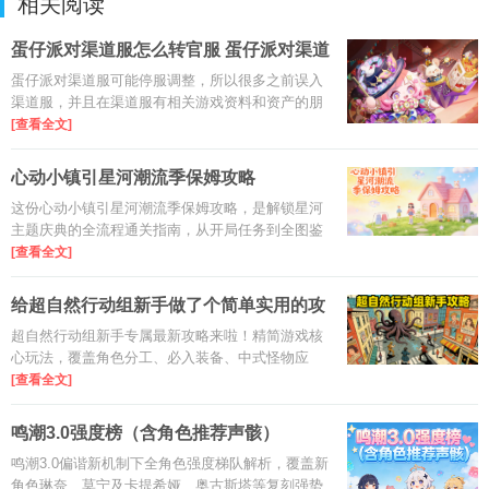
相关阅读
蛋仔派对渠道服怎么转官服 蛋仔派对渠道
服转网易官服图文教程
蛋仔派对渠道服可能停服调整，所以很多之前误入
渠道服，并且在渠道服有相关游戏资料和资产的朋
友，可以通过渠道服转官服，将这些游戏数据转移
[查看全文]
到官服，这样就不至于因为切换服务器而导致账号
数据损失。
心动小镇引星河潮流季保姆攻略
这份心动小镇引星河潮流季保姆攻略，是解锁星河
主题庆典的全流程通关指南，从开局任务到全图鉴
收集，从玩法技巧到奖励兑换，一站式讲清6周庆典
[查看全文]
所有关键要点，新手也能零弯路玩转潮流季！
给超自然行动组新手做了个简单实用的攻
略最新版
超自然行动组新手专属最新攻略来啦！精简游戏核
心玩法，覆盖角色分工、必入装备、中式怪物应
对、摸金撤离及伪人玩法关键技巧，全是避坑干货
[查看全文]
和实操要点，新手看完快速上手不踩雷，轻松玩转
超自然探险！
鸣潮3.0强度榜（含角色推荐声骸）
鸣潮3.0偏谐新机制下全角色强度梯队解析，覆盖新
角色琳奈、莫宁及卡提希娅、奥古斯塔等复刻强势