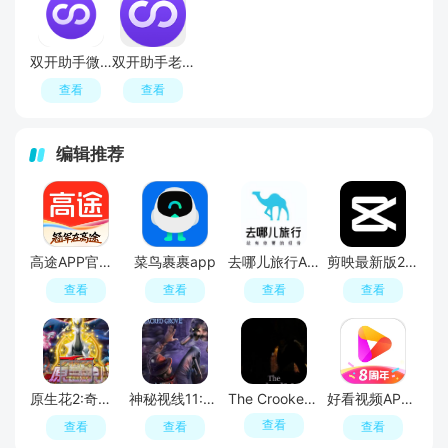
双开助手微分身版官方正版最新版
双开助手老版本安装包apk(双开助手去广告版)
查看
查看
编辑推荐
高途APP官方正版
菜鸟裹裹app
去哪儿旅行APP官方免费版
剪映最新版2026手机版
查看
查看
查看
查看
原生花2:奇幻旅程
神秘视线11:惊悚秘林
The Crooked Man
好看视频APP官方最新版
查看
查看
查看
查看