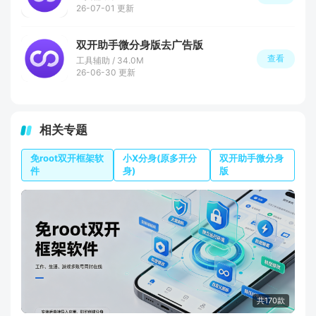
26-07-01 更新
双开助手微分身版去广告版
查看
工具辅助 / 34.0M
26-06-30 更新
相关专题
免root双开框架软
小X分身(原多开分
双开助手微分身
件
身)
版
共170款