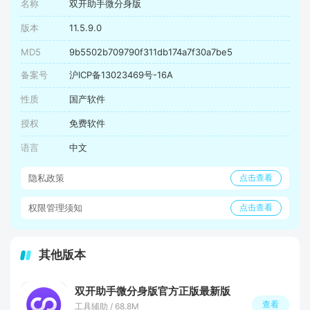
名称
双开助手微分身版
版本
11.5.9.0
MD5
9b5502b709790f311db174a7f30a7be5
备案号
沪ICP备13023469号-16A
性质
国产软件
授权
免费软件
语言
中文
隐私政策
点击查看
权限管理须知
点击查看
其他版本
双开助手微分身版官方正版最新版
查看
工具辅助 / 68.8M