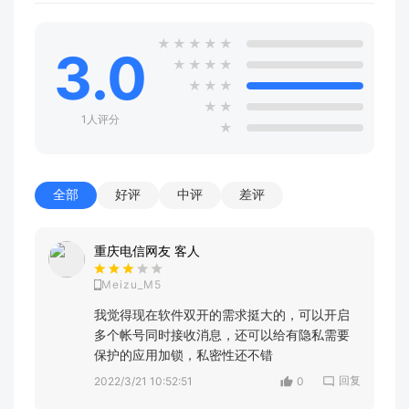
★
★
★
★
★
3.0
★
★
★
★
★
★
★
★
★
1人评分
★
全部
好评
中评
差评
重庆电信网友 客人
Meizu_M5
我觉得现在软件双开的需求挺大的，可以开启
多个帐号同时接收消息，还可以给有隐私需要
保护的应用加锁，私密性还不错
回复
2022/3/21 10:52:51
0