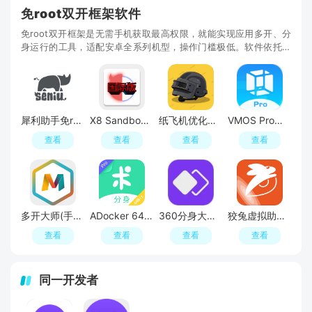
免root双开框架软件
免root双开框架是无需手机获取最高权限，就能实现应用多开、分
身运行的工具，适配安卓全系列机型，操作门槛极低。软件依托虚
拟容器技术，在系统内搭建独立隔离运行环境，可
犀利助手免root修改王者战区
X8 Sandbox(X8安卓沙箱国际版apk)
纸飞机优化版框架app
VMOS Pro官方正版
查看
查看
查看
查看
多开大师(手机应用无限分身中文版)
ADocker 64Bit Support(oppo安卓应用多开64位版最新版)
360分身大师32位版本安装包
狡兔虚拟助手免费最新2024
查看
查看
查看
查看
同一开发者