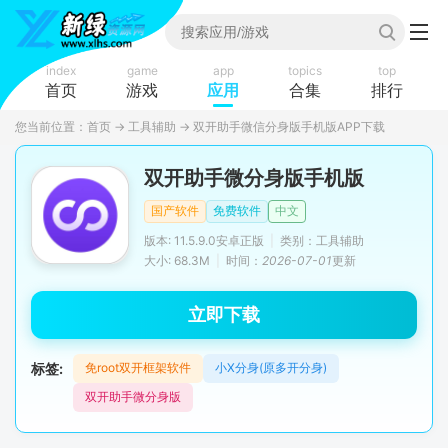
index
game
app
topics
top
首页
游戏
应用
合集
排行
您当前位置：
首页
→
工具辅助
→
双开助手微信分身版手机版APP下载
双开助手微分身版手机版
国产软件
免费软件
中文
版本: 11.5.9.0安卓正版
|
类别：工具辅助
大小: 68.3M
|
时间：
2026-07-01
更新
立即下载
标签:
免root双开框架软件
小X分身(原多开分身)
双开助手微分身版