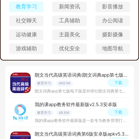
教育学习
新闻资讯
影音播放
社交聊天
工具辅助
办公阅读
运动健康
主题美化
摄影摄像
游戏辅助
优化安全
地图导航
朗文当代高级英语词典(朗文词典app第七版电子版)v5.3.5官方正版
下载
教育学习
469.1M
朗文词典app第七版电子版是外研社朗文词典第七版电子版词典客户端，为全球用户提供中英互译、英英互译、词语解析等功能，词量收录大、新词众多，更新速度快，深受广大读者喜爱！朗文词典app第七版电子版介绍：朗文辞
我的课app教务软件最新版v2.5.3安卓版
下载
教育学习
48.6M
我的课app教务软件最新版是一款专为教务管理打造的软件，旨在为用户提供全面、便捷、高效的教务管理服务，软件还支持多用户权限管理功能，不同用户只能访问自己权限范围内的数据，保证了数据的安全性。
朗文当代高级英语词典第6版安卓版apkv5.3.5最新版