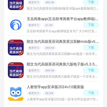
下载
教育学习
469.1M
朗文当代高级英语词典第6版安卓版apk最新版现已全新升级，不仅内置朗文中阶英汉双解词典、语法大全词库、同义词词典等语句，听说读写各方面都可使用，攻克英语学习难题，免费下载后使用吧！应用介绍：《朗文当代高级
五岳阅卷app(五岳联考阅卷平台app教师端)v4.9.3手机版
下载
教育学习
42.1M
五岳联考阅卷平台app教师端是专为广大小时打造的在线阅卷应用，支持教学评估，跨校联考，组卷阅卷，布置作业，学情分析，考务管理等等全方面的教育教学功能，是教师阅卷批卷的好帮手。五岳阅卷APP，您身边的阅卷好帮
朗文当代高级英语词典英英汉双解mdx版v5.3.5安卓离线包版
下载
教育学习
469.1M
朗文当代高级辞典英英英汉双解mdx版是一款非常好用的英语词典，支持英英翻译，英汉双解等，为英语学习者提供交流、阅读、写作和翻译的全面解决方案，这里用户海量的英语词汇，你可以在这里随时随地，想查就查，是学习
朗文当代高级英语词典第六版电子版v5.3.5英汉版
下载
教育学习
469.1M
朗文当代高级英语词典第六版电子版是一个非常火热的英语辞典英语，app完整收录纸质内容，海量的基础词汇与释义，更有美式，英式英语真人发音，快捷智能查询单词，帮助你快速掌握英语词汇。应用介绍《朗文当代高级英语
人教智学app安卓版2024v1.0最新版
下载
教育学习
38.0M
人教智学app安卓版2024是一款专为学生提供个性化学习辅助的教育软件，它结合了人工智能技术与教学理论，帮助学生提高学习效果，培养优秀的学习习惯和能力。