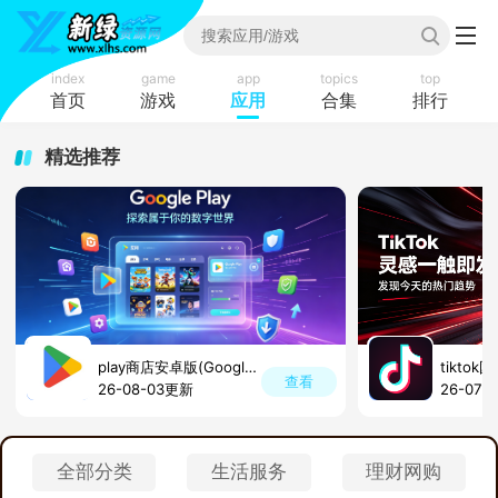
index
game
app
topics
top
首页
游戏
应用
合集
排行
精选推荐
play商店安卓版(GooglePlay商店)
tikto
查看
26-08-03更新
26-07-
全部分类
生活服务
理财网购