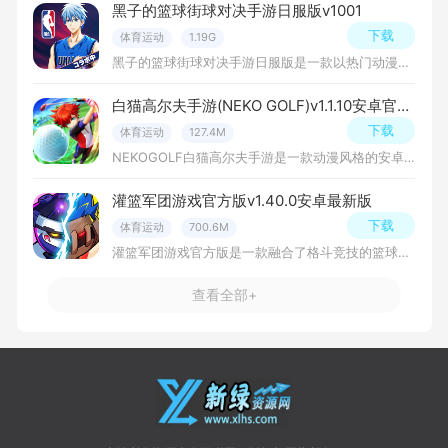
黑子的篮球街球对决手游日服版v1001
下载
体育运动
1.19G
黑子的篮球街球对决手游日服版是一款以热门动漫《黑子的篮球》为背景的街头篮球竞技手机游戏。在游戏中，玩家将扮演黑子哲也、火神大我等角色，与其他玩家展开激烈的街球对决，免费下载安装吧！
白猫高尔夫手游(NEKO GOLF)v1.1.10安卓官方版
下载
体育运动
127.4M
NEKOGOLF白猫高尔夫手游是一款动漫风格的安卓高尔夫游戏，你将陪伴着几位参加不同比赛的高尔夫选手。你必须在所有比赛中展示自己精准的击球技能，在尽可能最短的时间内将球打进所有的洞，免费下载安装吧！
灌篮军团游戏官方版v1.40.0安卓最新版
下载
体育运动
700.6M
灌篮军团游戏官方版是一款融合了格斗竞技的篮球对抗游戏。在游戏中，玩家可以体验到自由灌篮与竞技格斗的双重乐趣。游戏有上百位球星，搭配各自特色技能，免费下载安装吧！
查看全部+