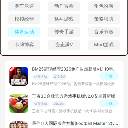
赛车竞速
动作冒险
角色扮演
模拟经营
格斗游戏
策略塔防
体育运动
传奇手游
音乐节奏
卡牌博弈
变态满V
Mod游戏
BM25篮球经理2026免广告最新版v1.1.10手机版
下载
体育运动
212.9M
BM25篮球经理2026免广告最新版是一款模拟经营类游戏，玩家扮演一名NBA球队的经理，负责球队的运营和管理，玩家需要招募球员、制定战术、管理球队财务等，力争带领球队在NBA联赛中取得成功,有需要的朋友快来下载吧！
王者3D台球官方游戏手机版v2.0安卓最新版
下载
体育运动
20.3M
王者3D台球官方游戏手机版是一款3D实时对战台球游戏，包含主流8球、斯诺克、台球闯关玩法，同时也独创了很多特色角色、特效球杆等，无论是专业选手级玩家还是新手小白，都能从中快速获得台球切磋竞技的乐趣与成绩感！
最佳11人国际服官方版(Football Master 2)v4.0.160最新版