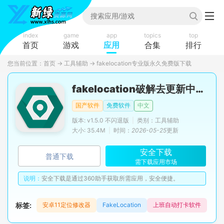
index
game
app
topics
top
首页
游戏
应用
合集
排行
您当前位置：
首页
→
工具辅助
→
fakelocation专业版永久免费版下载
fakelocation破解去更新中文版(fakelocation免付费版)
国产软件
免费软件
中文
版本: v1.5.0 不闪退版
|
类别：工具辅助
大小: 35.4M
|
时间：
2026-05-25
更新
安全下载
普通下载
需下载应用市场
说明：
安全下载是通过360助手获取所需应用，安全便捷。
标签:
安卓11定位修改器
FakeLocation
上班自动打卡软件