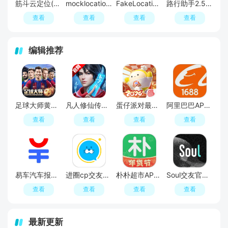
筋斗云定位(筋斗云定位修改器)
mocklocation定位修改器最新版
FakeLocation(咕咚轨迹修改器2026插件版)
路行助手2.5(路行助手2025最新版免费版)
查看
查看
查看
查看
编辑推荐
足球大师黄金一代手游
凡人修仙传人界篇手游2026最新版
蛋仔派对最新版
阿里巴巴APP2026官方版
查看
查看
查看
查看
易车汽车报价APP官方正版
进圈cp交友软件手机版
朴朴超市APP最新版本
Soul交友官方APP最新版
查看
查看
查看
查看
最新更新