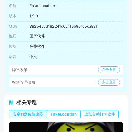
名称
Fake Location
版本
1.5.0
MD5
382e46cd182241c6211bb961c5ca83ff
性质
国产软件
授权
免费软件
语言
中文
隐私政策
点击查看
权限管理须知
点击查看
相关专题
安卓11定位修改器
FakeLocation
上班自动打卡软件