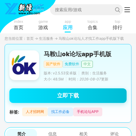
index
game
app
topics
top
首页
游戏
应用
合集
排行
您当前位置：
首页
→
生活服务
→
马鞍山ok论坛人才找工作app手机版下载
马鞍山ok论坛app手机版
国产软件
免费软件
中文
版本: v2.5.53安卓版
|
类别：生活服务
大小: 48.5M
|
时间：
2026-08-07
更新
立即下载
标签:
人才招聘网
找工作必备
手机论坛APP
简介
信息
相关
评论