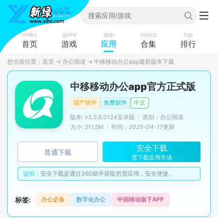
index
game
app
topics
top
首页
游戏
应用
合集
排行
您当前位置：
首页
→
办公阅读
→
中移移动办公app最新版本下载
中移移动办公app官方正式版
国产软件
免费软件
中文
版本: v3.5.6.0124安卓版
|
类别：办公阅读
大小: 211.5M
|
时间：
2025-04-17
更新
安全下载
普通下载
需下载应用市场
说明：
安全下载是通过360助手获取所需应用，安全便捷。
标签:
办公必备
数字化办公
中国移动旗下APP