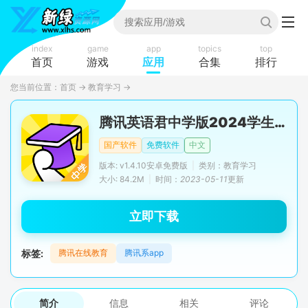
index
game
app
topics
top
首页
游戏
应用
合集
排行
您当前位置：
首页
→
教育学习
→
腾讯英语君中学版2024学生版
国产软件
免费软件
中文
版本: v1.4.10安卓免费版
|
类别：教育学习
大小: 84.2M
|
时间：
2023-05-11
更新
立即下载
标签:
腾讯在线教育
腾讯系app
简介
信息
相关
评论