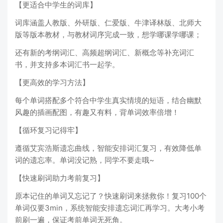
【更适合中学生的词库】
词库涵盖人教版、外研版、仁爱版、牛津译林版、北师大
版等版本教材，与教材词序完成一致，想学哪课学哪课；
还有新的考纲词汇、高频超纲词汇、新概念等补充词汇
书，并支持多本词汇书一起学。
【更高效的学习方法】
每个单词搭配多个符合中学生真实情境的短语，结合幽默
风趣的插画配图，有趣又有料，背单词效率倍增！
【循环复习记得牢】
遵循艾宾浩斯遗忘曲线，智能安排词汇复习，有效降低单
词的遗忘率。单词没记熟，同学不要走哦~
【快速刷词助力考前复习】
原本记住的单词又忘记了？快速刷词来拯救你！复习100个
单词仅要3min，系统智能安排遗忘词汇再学习。大考小考
前刷一遍，保证考前单词无死角。