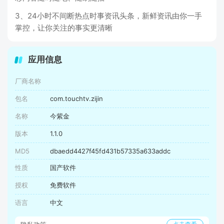
3、24小时不间断热点时事资讯头条，新鲜资讯由你一手
掌控，让你关注的事实更清晰
应用信息
厂商名称
包名
com.touchtv.zijin
名称
今紫金
版本
1.1.0
MD5
dbaedd4427f45fd431b57335a633addc
性质
国产软件
授权
免费软件
语言
中文