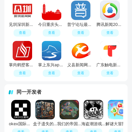
见圳深圳新闻网电子版客户端
今日重庆头条新闻手机客户端
普宁论坛最新新闻app安卓版
腾讯新闻2025精简安卓版
查看
查看
查看
查看
掌尚鹤壁客户端（鹤壁新闻网）
掌上东兴app手机客户端
义县新闻网络电视台app义县融媒
广东触电新闻客户端官方版
查看
查看
查看
查看
同一开发者
okex国际版官方正版安装包
盒子遗失的碎片游戏(Boxes Lost Fragments)
我们的帝国重制专业版
海盗潮游戏手机版
解谜大冒险手游正版
查看
查看
查看
查看
查看