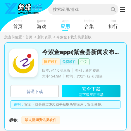
index
game
app
topics
top
首页
游戏
应用
合集
排行
您当前位置：
首页
→
新闻资讯
→
今紫金下载安装最新版
今紫金app(紫金县新闻发布平台)
国产软件
免费软件
中文
版本: v1.1.0安卓版
|
类别：新闻资讯
大小: 54.9M
|
时间：
2021-12-08
更新
安全下载
普通下载
需下载应用市场
说明：
安全下载是通过360助手获取所需应用，安全便捷。
标签:
最火新闻资讯类软件