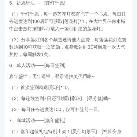
5、祈愿玩法——[莲灯千愿]
（1）千灯千愿，每一盏莲花灯都寄托了一个心愿。每日任
务进度达到100后即可获取[莲花灯]*1，在大世界任何水域
中点击放灯按钮即可放入一盏可祈愿的莲花灯。
（2）分享莲灯到各个频道邀请他人点赞，每盏莲花灯点赞
数达到10可获取一次奖励，点赞数达到30可触发一次人气
奖励，每周触发1次。
6、单人活动——[每日签到]
嘉年盛世，周年送福，登录送抽奖代币咯~
（1）首次签到就送[彩珀]*10。
（2）每连续签到7日还可领取[彩珀]、[寻芳签]哦~
（3）每日任务进度达100，仅可补签前一日。
7、商城活动——[嘉年盛礼]
（1）嘉年超值礼包特别上架！[灵仙幻形玉]、[神兽变身