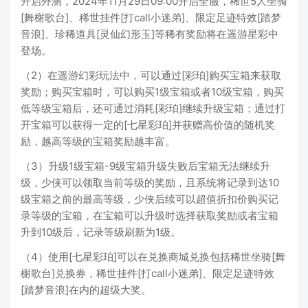
开启外测，2024年11月29日09:00开启全服，稀世5人坐骑
[舞榭歌台]、稀世挂件[打call小迷弟]、限定足迹特效[踏梦
音浪]、珍稀道具[灵仙幻形玉]等稀有奖励将在遥游星彩中
登场。
（2）在遥游幻彩玩法中，可以通过[彩珀]购买宝箱来获取
奖励；购买宝箱时，可以购买1级宝箱或者10级宝箱，购买
低等级宝箱后，还可通过消耗[彩珀]继续升级宝箱；通过打
开宝箱可以获得一定的[七星彩珀]并获赠高价值的随机奖
励，越高等级的宝箱奖励越丰富。
（3）升级1级宝箱-9级宝箱升级失败后宝箱无法继续升
级，少侠可以领取当前等级的奖励，且系统将记录到达10
级宝箱之前的最高等级，少侠后续可以超值折扣价购买记
录等级的宝箱，在宝箱可以升级时选择获取奖励或者宝箱
升到10级后，记录等级刷新为1级。
（4）使用[七星彩珀]可以在兑换商城兑换包括稀世坐骑[舞
榭歌台]兑换券，稀世挂件[打call小迷弟]、限定足迹特效
[踏梦音浪]在内的超级大奖。