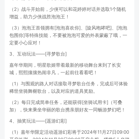
（2）战斗开始前，少侠可以和花婷婷对话并选取1个随机
增益，助力少侠战胜泡泡王！
（3）泡泡王首领拥有[泡泡喜欢你]、[旋风咆哮吧]、[泡泡
包围你]等特殊技能，不要被泡泡可爱的外表蒙蔽了哦，一
定要小心应对！
3、互动玩法——[寻梦歌台]
嘉年华期间，明星歌姬带着最新的移动舞台来到了长安
城，熙熙攘攘热闹非凡，一起前往看看吧！
（1）与围观的路人对话接取寻梦歌台任务，完成后可体验
稀世坐骑舞榭歌台，以及对应的道具奖励。
（2）每日完成简单任务，还能获得[坐骑试用卡]（可叠
加），快来乘坐华丽的歌台携亲朋好友一同畅游梦幻吧！
4、抽奖玩法——[遥游幻彩]
（1）嘉年华限定活动遥游幻彩将于2024年11月27日09:00