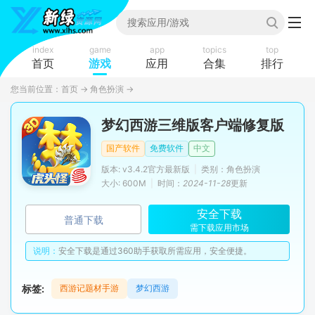
index
game
app
topics
top
首页
游戏
应用
合集
排行
您当前位置：
首页
→
角色扮演
→
梦幻西游三维版客户端修复版
国产软件
免费软件
中文
版本: v3.4.2官方最新版
|
类别：角色扮演
大小: 600M
|
时间：
2024-11-28
更新
安全下载
普通下载
需下载应用市场
说明：
安全下载是通过360助手获取所需应用，安全便捷。
标签:
西游记题材手游
梦幻西游