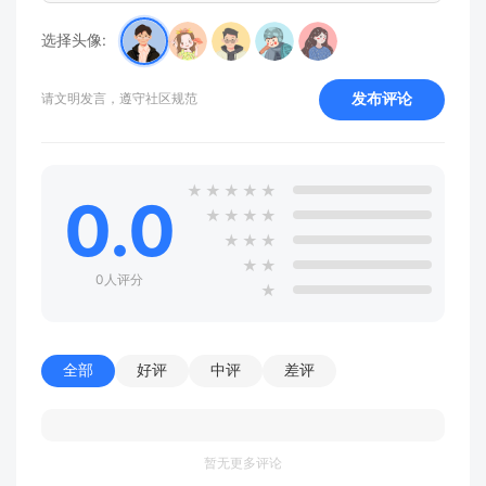
选择头像:
发布评论
请文明发言，遵守社区规范
★
★
★
★
★
0.0
★
★
★
★
★
★
★
★
★
0人评分
★
全部
好评
中评
差评
暂无更多评论