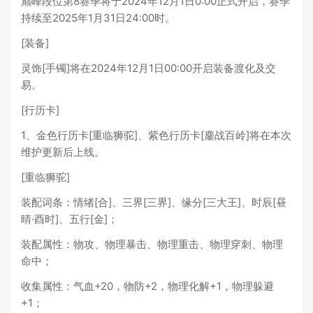
巅峰段位第8赛季将于2024年12月1日0:00正式开启，赛季
持续至2025年1月31日24:00时。
[装备]
灵饰[手镯]将在2024年12月1日00:00开启装备渡化及交
易。
[行历卡]
1、金色行历卡[重临狮驼]、紫色行历卡[鏖战百岭]将在本次
维护更新后上线。
[重临狮驼]
装配词条：情绪[合]、三界[三界]、缘分[三大王]、时辰[昼
晴·酉时]、五行[金]；
装配属性：物攻、物理暴击、物理重击、物理穿刺、物理
命中；
收集属性：气血+20，物防+2，物理化解+1，物理躲避
+1；