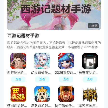
共15款
西游记题材手游
西游记是几代人的童年回忆，不论是原著小说还是影视剧都非常的
经典，西游记相关题材的游戏也很是火爆，小编整理了2022西游类
游戏排行榜，为大家推荐好玩的好玩的西游类手游，如梦幻西游、
大话西游、梦幻西游三维版、最西游、胡闹西游、西游记大话女儿
国等，喜欢西游类游戏的小伙伴们一起来看看吧！
西行纪M游戏手机版
幻灵修仙传官方正版安装包
2026造梦西游4华为服官方正版手机版
长安夜明游戏安卓手机端
查看
查看
查看
查看
梦回西游记华为商店版正版
塔防西游记正版安装包
悟空修仙传正版华为版
慕容三国西游记无限金币mod破解版