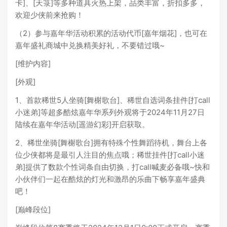
卡]、[天箓]等多种道具火热上架，品类丰富，折扣多多，
欢迎少侠前来抢购！
（2）参与嘉年华活动积累的活动代币[嘉年烟花]，也可在
嘉年盛礼商城中兑换精美好礼，不要错过哦~
[维护内容]
[外观]
1、首款稀世5人坐骑[舞榭歌台]、稀世自选词条挂件[打call
小迷弟]等超多酷炫嘉年华系列外观将于2024年11月27日
陆续在嘉年华活动[遥游幻彩]开启获取。
2、稀世坐骑[舞榭歌台]拥有特殊个性舞蹈待机，舞台上各
位少侠都将是最引人注目的焦点哦；稀世挂件[打call小迷
弟]提供了数款个性词条自由切换，打call喊麦必备哦~快和
小伙伴们一起在酷炫的灯光和激昂的乐曲下畅享嘉年盛典
吧！
[巅峰段位]