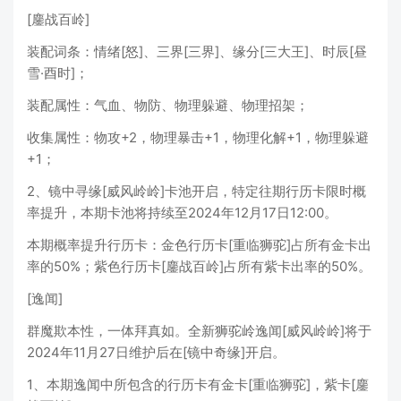
[鏖战百岭]
装配词条：情绪[怒]、三界[三界]、缘分[三大王]、时辰[昼
雪·酉时]；
装配属性：气血、物防、物理躲避、物理招架；
收集属性：物攻+2，物理暴击+1，物理化解+1，物理躲避
+1；
2、镜中寻缘[威风岭岭]卡池开启，特定往期行历卡限时概
率提升，本期卡池将持续至2024年12月17日12:00。
本期概率提升行历卡：金色行历卡[重临狮驼]占所有金卡出
率的50%；紫色行历卡[鏖战百岭]占所有紫卡出率的50%。
[逸闻]
群魔欺本性，一体拜真如。全新狮驼岭逸闻[威风岭岭]将于
2024年11月27日维护后在[镜中奇缘]开启。
1、本期逸闻中所包含的行历卡有金卡[重临狮驼]，紫卡[鏖