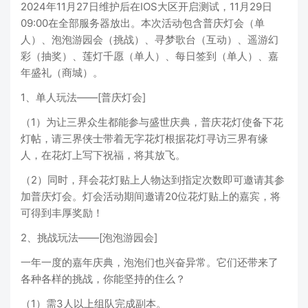
2024年11月27日维护后在IOS大区开启测试，11月29日
09:00在全部服务器放出。本次活动包含普庆灯会（单
人）、泡泡游园会（挑战）、寻梦歌台（互动）、遥游幻
彩（抽奖）、莲灯千愿（单人）、每日签到（单人）、嘉
年盛礼（商城）。
1、单人玩法——[普庆灯会]
（1）为让三界众生都能参与盛世庆典，普庆花灯使备下花
灯帖，请三界侠士带着无字花灯根据花灯寻访三界有缘
人，在花灯上写下祝福，将其放飞。
（2）同时，拜会花灯贴上人物达到指定次数即可邀请其参
加普庆灯会。灯会活动期间邀请20位花灯贴上的嘉宾，将
可得到丰厚奖励！
2、挑战玩法——[泡泡游园会]
一年一度的嘉年庆典，泡泡们也兴奋异常。它们还带来了
各种各样的挑战，你能坚持的住么？
（1）需3人以上组队完成副本。