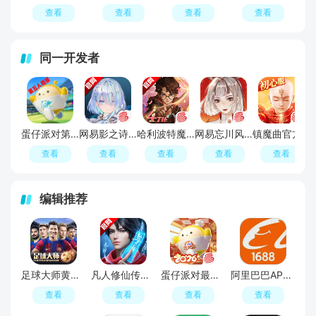
查看
查看
查看
查看
同一开发者
蛋仔派对第五人格联动版
网易影之诗官方正版安装包
哈利波特魔法觉醒官方正版安装包
网易忘川风华录手游
镇魔曲官方正版手游安装包
查看
查看
查看
查看
查看
编辑推荐
足球大师黄金一代手游
凡人修仙传人界篇手游2026最新版
蛋仔派对最新版
阿里巴巴APP2026官方版
查看
查看
查看
查看