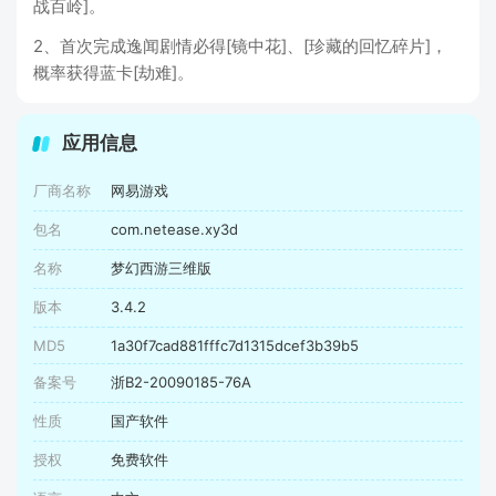
战百岭]。
2、首次完成逸闻剧情必得[镜中花]、[珍藏的回忆碎片]，
概率获得蓝卡[劫难]。
应用信息
厂商名称
网易游戏
包名
com.netease.xy3d
名称
梦幻西游三维版
版本
3.4.2
MD5
1a30f7cad881fffc7d1315dcef3b39b5
备案号
浙B2-20090185-76A
性质
国产软件
授权
免费软件