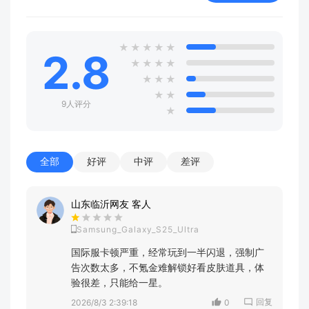
★
★
★
★
★
2.8
★
★
★
★
★
★
★
★
★
9人评分
★
全部
好评
中评
差评
山东临沂网友 客人
Samsung_Galaxy_S25_Ultra
国际服卡顿严重，经常玩到一半闪退，强制广
告次数太多，不氪金难解锁好看皮肤道具，体
验很差，只能给一星。
回复
2026/8/3 2:39:18
0