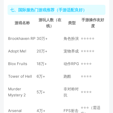
七、国际服热门游戏推荐（手游适配良好）
游玩人数（在
手游操作友好
游戏名称
类型
线）
度
Brookhaven RP
30万+
角色扮演
⭐⭐⭐⭐⭐
Adopt Me!
20万+
宠物养成
⭐⭐⭐⭐⭐
Blox Fruits
18万+
动作RPG
⭐⭐⭐⭐
Tower of Hell
6万+
跑酷
⭐⭐⭐⭐
Murder
非对称对
5万+
⭐⭐⭐⭐
Mystery 2
抗
⭐⭐⭐（需适
Arsenal
4万+
FPS射击