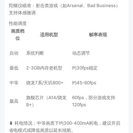
陀螺仪瞄准：射击类游戏（如Arsenal、Bad Business）
支持体感微调
性能调度
画质档
适用机型
帧率表现
位
自动
系统判断
动态调节
最低
2-3GB内存老机型
约30fps稳定
中等
骁龙7系/天玑800+
约45-60fps
旗舰芯片（A14/骁龙
60fps，部分游戏支持
最高
8+）
120fps
🔋 耗电情况：中等画质下约300-400mA耗电，建议开启
省电模式或降低画质以延长续航。