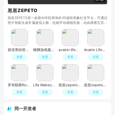
崽崽ZEPETO
崽崽ZEPETO是一款面向年轻群体的3D虚拟形象社交平台，可通过
照片智能生成专属虚拟人物，也能手动精细捏脸，自由调整五官、
肤色、妆容，搭配海量潮流、古风、二次元风格服饰
碧优蒂的世界官方正版
啫喱游戏最新版本(啫喱游戏官方最新版)
avakin life阿瓦金生活游戏最新版
Avakin Life作弊菜单版最新版
查看
查看
查看
查看
罗布勒斯Roblox国际服
Life Makeover以闪亮之名谷歌版
崽崽zepeto官方正版
崽崽zepeto无限金币最新版本(崽崽zepeto国外版)
查看
查看
查看
查看
同一开发者