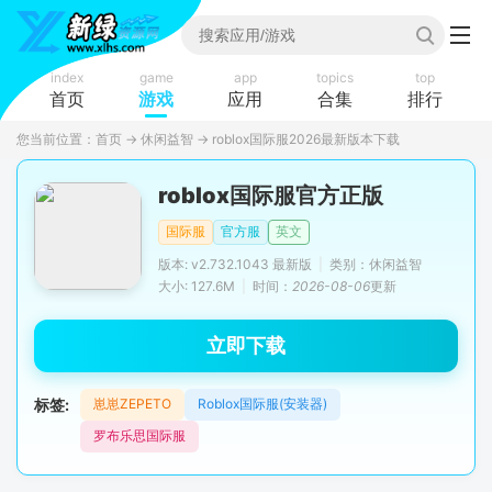
index
game
app
topics
top
首页
游戏
应用
合集
排行
您当前位置：
首页
→
休闲益智
→
roblox国际服2026最新版本下载
roblox国际服官方正版
国际服
官方服
英文
版本: v2.732.1043 最新版
|
类别：休闲益智
大小: 127.6M
|
时间：
2026-08-06
更新
立即下载
标签:
崽崽ZEPETO
Roblox国际服(安装器)
罗布乐思国际服