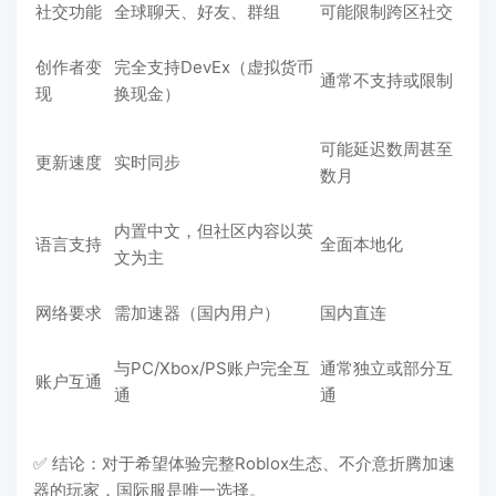
社交功能
全球聊天、好友、群组
可能限制跨区社交
创作者变
完全支持DevEx（虚拟货币
通常不支持或限制
现
换现金）
可能延迟数周甚至
更新速度
实时同步
数月
内置中文，但社区内容以英
语言支持
全面本地化
文为主
网络要求
需加速器（国内用户）
国内直连
与PC/Xbox/PS账户完全互
通常独立或部分互
账户互通
通
通
✅ 结论：对于希望体验完整Roblox生态、不介意折腾加速
器的玩家，国际服是唯一选择。