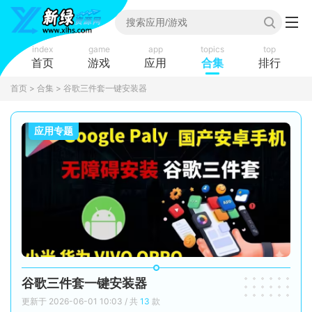
index
game
app
topics
top
首页
游戏
应用
合集
排行
首页
>
合集
> 谷歌三件套一键安装器
应用专题
谷歌三件套一键安装器
更新于 2026-06-01 10:03 / 共
13
款