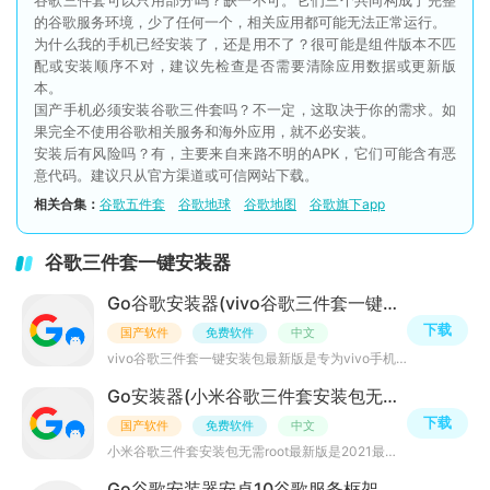
谷歌三件套可以只用部分吗？缺一不可。它们三个共同构成了完整
的谷歌服务环境，少了任何一个，相关应用都可能无法正常运行。
为什么我的手机已经安装了，还是用不了？很可能是组件版本不匹
配或安装顺序不对，建议先检查是否需要清除应用数据或更新版
本。
国产手机必须安装谷歌三件套吗？不一定，这取决于你的需求。如
果完全不使用谷歌相关服务和海外应用，就不必安装。
安装后有风险吗？有，主要来自来路不明的APK，它们可能含有恶
意代码。建议只从官方渠道或可信网站下载。
相关合集：
谷歌五件套
谷歌地球
谷歌地图
谷歌旗下app
谷歌三件套一键安装器
Go谷歌安装器(vivo谷歌三件套一键安装包最新版)v4.8.7免root最新版
下载
国产软件
免费软件
中文
vivo谷歌三件套一键安装包最新版是专为vivo手机用户开发的专用谷歌三件套一键安装包，无需root权限，就可为
Go安装器(小米谷歌三件套安装包无需root最新版)v4.8.7安卓版
下载
国产软件
免费软件
中文
小米谷歌三件套安装包无需root最新版是2021最新升级小米谷歌三件套安装包软件，无需root即可实现手机谷歌框
Go谷歌安装器安卓10谷歌服务框架不耗电版(安卓10谷歌三件套)v4.8.7不闪退最新版