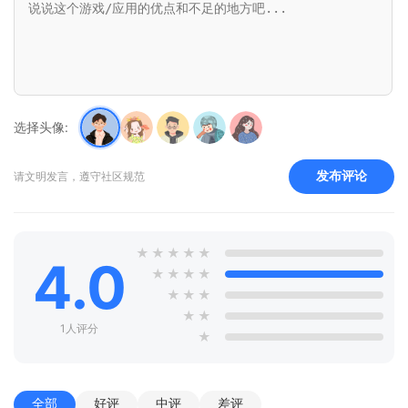
选择头像:
发布评论
请文明发言，遵守社区规范
★
★
★
★
★
4.0
★
★
★
★
★
★
★
★
★
1人评分
★
全部
好评
中评
差评