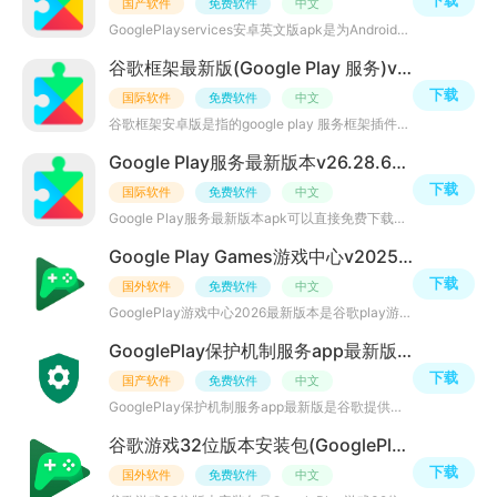
下载
国产软件
免费软件
中文
GooglePlayservices安卓英文版apk是为Android6.0及以上设备准备的GooglePlay服务正版应用程序，这是谷歌三件
谷歌框架最新版(Google Play 服务)v26.28.60 最新版
下载
国际软件
免费软件
中文
谷歌框架安卓版是指的google play 服务框架插件哦，在用到谷歌系的app时，需要在手机上有谷歌系的框架才可以
Google Play服务最新版本v26.28.60 最新版
下载
国际软件
免费软件
中文
Google Play服务最新版本apk可以直接免费下载，并且安装到手机上。作为谷歌官方开发的后台系统管理软件，国
Google Play Games游戏中心v2025.09.62451 官方安卓版
下载
国外软件
免费软件
中文
GooglePlay游戏中心2026最新版本是谷歌play游戏中心最新版客户端，APP内置各种类型版本的谷歌游戏资源，涵盖
GooglePlay保护机制服务app最新版vU.43
下载
国产软件
免费软件
中文
GooglePlay保护机制服务app最新版是谷歌提供的一项保护机制服务，它是预装在支持GooglePlay商店的Android设
谷歌游戏32位版本安装包(GooglePlay游戏32位版)v2024.03.51732最新版
下载
国外软件
免费软件
中文