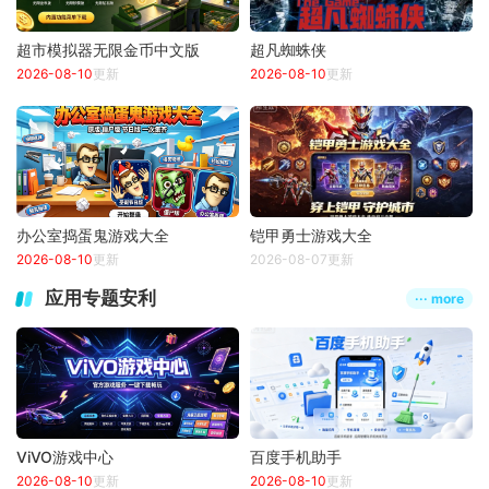
超市模拟器无限金币中文版
超凡蜘蛛侠
2026-08-10
更新
2026-08-10
更新
办公室捣蛋鬼游戏大全
铠甲勇士游戏大全
2026-08-10
更新
2026-08-07更新
应用专题安利
··· more
ViVO游戏中心
百度手机助手
2026-08-10
更新
2026-08-10
更新