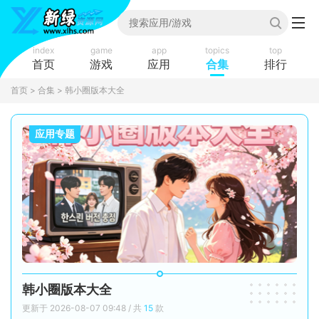
index
game
app
topics
top
首页
游戏
应用
合集
排行
首页
>
合集
> 韩小圈版本大全
应用专题
韩小圈版本大全
更新于 2026-08-07 09:48 / 共
15
款