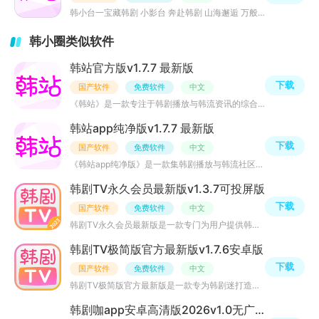
韩ּ小ּ台一宝藏韩剧 小影台 奔赴韩剧 山海邂逅 万般温柔，一个专门看韩剧的平台，这里不仅仅可
韩小圈类似软件
韩站官方版v1.7.7 最新版
下载
国产软件
免费软件
中文
《韩站》是一款专注于韩剧播放与韩流资讯的综合性平台，提供海量韩剧资源及类似微博的韩流社区，用户可观看
韩站app纯净版v1.7.7 最新版
下载
国产软件
免费软件
中文
《韩站app纯净版》是一款集韩剧播放与韩流社区于一体的多功能平台，提供海量高清韩剧、综艺及短视频，并拥有
韩剧TV永久会员最新版v1.3.7可投屏版
下载
国产软件
免费软件
中文
韩剧TV永久会员最新版是一款专门为用户提供韩剧资源的软件，与各大韩国电视台SBS,KBS,TVN,MBC同步更新，热门
韩剧TV极简版官方最新版v1.7.6安卓版
下载
国产软件
免费软件
中文
韩剧TV极简版官方最新版是一款专为韩剧迷打造的影视播放器，安装包小巧，极速安装运行流畅，同步各大韩国电
韩剧咖app安卓高清版2026v1.0无广告版