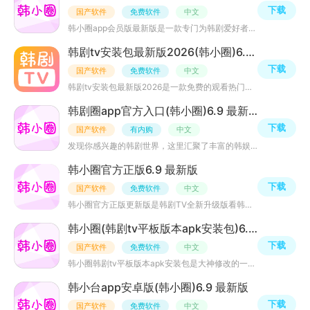
下载
国产软件
免费软件
中文
韩小圈app会员版最新版是一款专门为韩剧爱好者开发的视频播放软件，无论您是对韩剧情节感兴趣，还是希望学习
韩剧tv安装包最新版2026(韩小圈)6.9 手机版
下载
国产软件
免费软件
中文
韩剧tv安装包最新版2026是一款免费的观看热门韩剧大全的软件，该版本为2024最新版本，韩剧、韩综、韩影应有
韩剧圈app官方入口(韩小圈)6.9 最新版
下载
国产软件
有内购
中文
发现你感兴趣的韩剧世界，这里汇聚了丰富的韩娱短视频、明星资讯与兴趣社区内容，随时发现你喜欢的热门动态
韩小圈官方正版6.9 最新版
下载
国产软件
免费软件
中文
韩小圈官方正版更新版是韩剧TV全新升级版看韩剧神器，可在线看热门韩剧、古装剧、偶像剧等精彩视频，大神推
韩小圈(韩剧tv平板版本apk安装包)6.9 大屏版
下载
国产软件
免费软件
中文
韩小圈韩剧tv平板版本apk安装包是大神修改的一款平板看韩剧客户端，界面相当清爽，你可以观看全网最新、最全
韩ּ小ּ台app安卓版(韩小圈)6.9 最新版
下载
国产软件
免费软件
中文