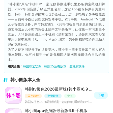
"韩小圈"原名"韩剧TV"，是无数韩剧迷手机里必备的宝藏追剧神
器。2022年因品牌升级正式更名后，这款App在保持原有海量韩
剧、韩综、韩影资源的核心优势基础上，进一步拓展了多终端覆盖
——目前韩小圈已完整支持安卓手机、iOS手机、Android TV电视
盒子等主流设备，并与韩国SBS、KBS等电视台同步更新热门剧集，
通常播出后几小时内就会上线中文字幕版本，让你第一时间追更不
落后。无论是通勤路上用手机刷《黑暗荣耀》，还是周末窝在沙发
里用大屏电视看《Running Man》综艺，韩小圈都能带给你流畅无
缝的观看体验。
为了方便不同场景下的追剧需求，韩小圈当前主要推出了三大官方
版本矩阵。你可根据手中的设备和网络情况选择最适合自己的版
本。
相关合集：
韩国综艺软件
韩剧TV所有版本
看韩剧软件
韩小圈版本大全
韩剧tv橙色2026最新版(韩小圈)6.9 安卓最新版
下载
国产软件
免费软件
中文
韩剧tv橙色2026最新版是一款超棒的看韩剧软件，现在已改名为韩小圈，里面有着超多丰富的韩剧资源，全部免费
韩小圈app会员版最新版6.9 手机版