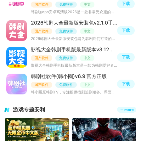
下载
国产软件
免费软件
中文
韩剧咖app安卓高清版2026是一款非常受欢迎的韩剧资源平台，汇集了众多热门的韩国电视剧、综艺节目和电影资源
2026韩剧大全最新版安装包v2.1.0手机版
下载
国产软件
免费软件
中文
2026韩剧大全最新版安装包是为韩剧迷们打造的免费追韩剧软件，免费提供海量热门的正版韩剧资源，高清画质，
影视大全韩剧手机版最新版本v3.12.0安卓版
下载
国产软件
免费软件
中文
影视大全韩剧手机版最新版本是一款为韩剧爱好者打造的影视播放器，APP内置海量高清影视资源，种类丰富，使用
韩剧社软件(韩小圈)v6.9 官方正版
下载
国产软件
免费软件
中文
韩小圈原韩剧TV，专注提供找剧追剧服务。界面简洁，安装包小。韩剧、韩综、韩影资源丰富，播放高清及时，操
游戏专题安利
··· more