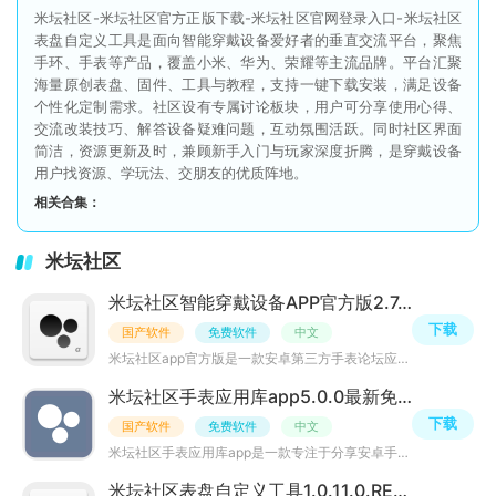
米坛社区-米坛社区官方正版下载-米坛社区官网登录入口-米坛社区
表盘自定义工具是面向智能穿戴设备爱好者的垂直交流平台，聚焦
手环、手表等产品，覆盖小米、华为、荣耀等主流品牌。平台汇聚
海量原创表盘、固件、工具与教程，支持一键下载安装，满足设备
个性化定制需求。社区设有专属讨论板块，用户可分享使用心得、
交流改装技巧、解答设备疑难问题，互动氛围活跃。同时社区界面
简洁，资源更新及时，兼顾新手入门与玩家深度折腾，是穿戴设备
用户找资源、学玩法、交朋友的优质阵地。
相关合集：
米坛社区
米坛社区智能穿戴设备APP官方版2.7.1安卓版
下载
国产软件
免费软件
中文
米坛社区app官方版是一款安卓第三方手表论坛应用，内置海量wear应用库资源，可随时小米手表相关表盘、固件包
米坛社区手表应用库app5.0.0最新免费版
下载
国产软件
免费软件
中文
米坛社区手表应用库app是一款专注于分享安卓手表应用的第三方应用商店平台，APP内拥有大量小米、华为等知名
米坛社区表盘自定义工具1.0.11.0.RELEASE 安卓最新版