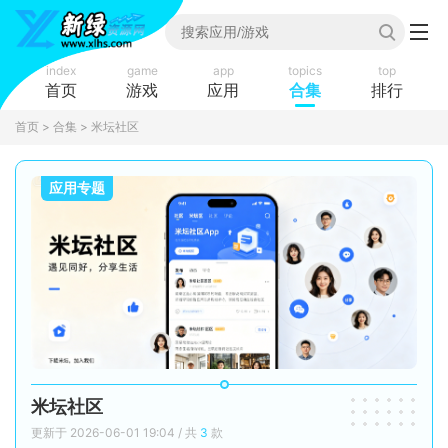
index
game
app
topics
top
首页
游戏
应用
合集
排行
首页
>
合集
> 米坛社区
应用专题
米坛社区
更新于 2026-06-01 19:04 / 共
3
款