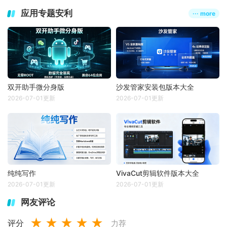
应用专题安利
··· more
双开助手微分身版
沙发管家安装包版本大全
2026-07-01更新
2026-07-01更新
纯纯写作
VivaCut剪辑软件版本大全
2026-07-01更新
2026-07-01更新
网友评论
★
★
★
★
★
评分
力荐