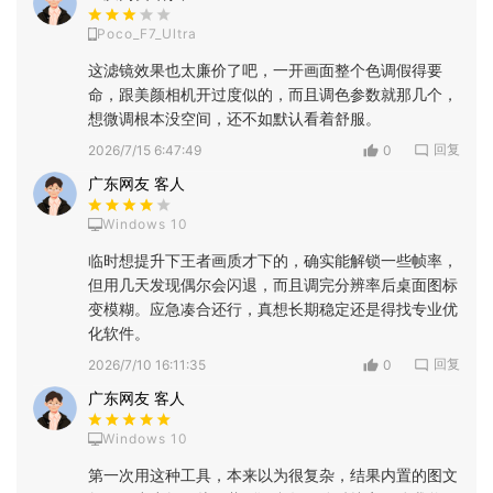
Poco_F7_Ultra
这滤镜效果也太廉价了吧，一开画面整个色调假得要
命，跟美颜相机开过度似的，而且调色参数就那几个，
想微调根本没空间，还不如默认看着舒服。
回复
2026/7/15 6:47:49
0
广东网友 客人
Windows 10
临时想提升下王者画质才下的，确实能解锁一些帧率，
但用几天发现偶尔会闪退，而且调完分辨率后桌面图标
变模糊。应急凑合还行，真想长期稳定还是得找专业优
化软件。
回复
2026/7/10 16:11:35
0
广东网友 客人
Windows 10
第一次用这种工具，本来以为很复杂，结果内置的图文