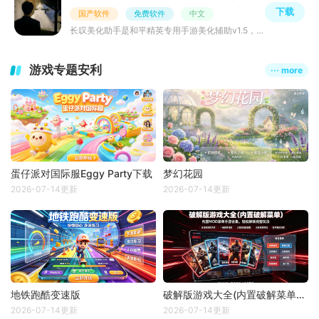
下载
国产软件
免费软件
中文
长叹美化助手是和平精英专用手游美化辅助v1.5，支持角色枪械皮肤替换、广角调节、画质增强，海量美化包本地
游戏专题安利
··· more
蛋仔派对国际服Eggy Party下载
梦幻花园
2026-07-14更新
2026-07-14更新
地铁跑酷变速版
破解版游戏大全(内置破解菜单版)
2026-07-14更新
2026-07-14更新