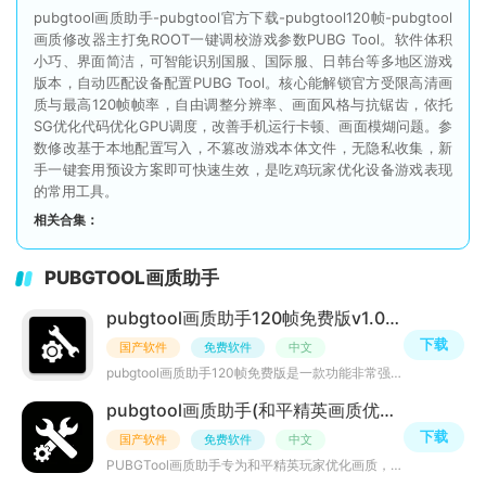
pubgtool画质助手-pubgtool官方下载-pubgtool120帧-pubgtool
画质修改器主打免ROOT一键调校游戏参数PUBG Tool。软件体积
小巧、界面简洁，可智能识别国服、国际服、日韩台等多地区游戏
版本，自动匹配设备配置PUBG Tool。核心能解锁官方受限高清画
质与最高120帧帧率，自由调整分辨率、画面风格与抗锯齿，依托
SG优化代码优化GPU调度，改善手机运行卡顿、画面模煳问题。参
数修改基于本地配置写入，不篡改游戏本体文件，无隐私收集，新
手一键套用预设方案即可快速生效，是吃鸡玩家优化设备游戏表现
的常用工具。
相关合集：
PUBGTOOL画质助手
pubgtool画质助手120帧免费版v1.0.8.8 安卓最新版
下载
国产软件
免费软件
中文
pubgtool画质助手120帧免费版是一款功能非常强大的游戏辅助工具，支持和平精英、和平精英体验服、和平精英国
pubgtool画质助手(和平精英画质优化)v1.0.8.8 免费版
下载
国产软件
免费软件
中文
PUBGTool画质助手专为和平精英玩家优化画质，无需ROOT权限，一键开启。能适配各版本，有智能匹配与个性化设