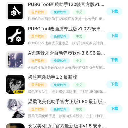
PUBGTool画质助手120帧官方版v1.0.8.5安卓最新版
下载
国产软件
免费软件
中文
PUBGTool画质助手120帧官方版是一款专为PUBG玩家设计的优化工具，它可以帮助玩家提升游戏画质，提高游戏体验
PUBGTool改画质专业版v1.022安卓最新版
下载
国产软件
免费软件
中文
PUBGTool改画质专业版是一款专门为玩家设计的图像质量优化工具。通过该软件，玩家可以根据个人需求调整游戏
A光遇音乐盒自动弹琴软件3.6.96 最新版
下载
国产软件
免费软件
中文
A光遇音乐盒是适配安卓设备的多游戏自动弹琴辅助软件，主打一键自动弹奏曲目，曲库存量超51600首，每日持续
极热画质助手6.2 最新版
下载
国产软件
免费软件
中文
极热画质助手（也叫极热国际服）主打PUBG国际服、地铁逃生等吃鸡类手游画质自定义修改，主打免费解锁机型原
温柔飞美化助手官方正版1.80 最新版本
下载
国产软件
免费软件
中文
温柔飞美化助手是一款面向安卓设备、主打《和平精英》的免费游戏辅助工具，该软件主打游戏视觉美化与画质优
长叹美化助手官方最新版本v1.5 安卓版