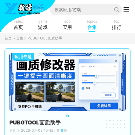
index
game
app
topics
top
首页
游戏
应用
合集
排行
首页
>
合集
> PUBGTOOL画质助手
应用专题
PUBGTOOL画质助手
更新于 2026-07-03 10:42 / 共
8
款