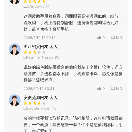
Windows 11
这画质助手用着真香，画面跟看高清漫画似的，细节一
点没糊，手机上看特别舒服，连抗锯齿都调得恰到好
处，简直像换了台新手机！
回复
2026/7/10 17:09:12
0
浙江绍兴网友 客人
Realme_Narzo_90
说好的绿色版结果后台偷偷给我装了个推广软件，还自
动弹窗，杀进程都杀不掉，手机直接卡爆，感觉像是被
捆绑了流氓程序。
回复
2026/7/9 14:30:31
0
安徽芜湖网友 客人
Google_Pixel_10
装的时候要我读取通讯录、访问相册，连打电话权限都
要，一个画质工具要这些干嘛？怕不是想偷我隐私，用
了一次赶紧卸了。