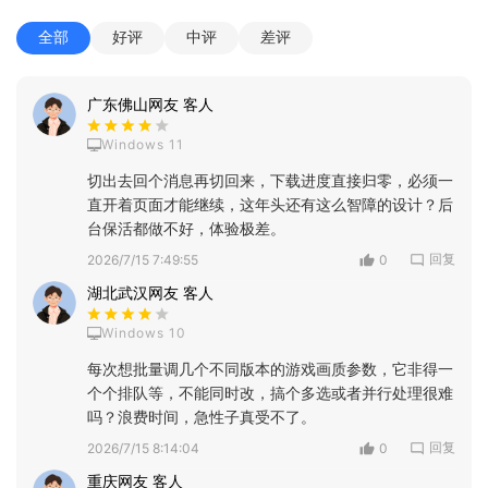
全部
好评
中评
差评
广东佛山网友 客人
Windows 11
切出去回个消息再切回来，下载进度直接归零，必须一
直开着页面才能继续，这年头还有这么智障的设计？后
台保活都做不好，体验极差。
回复
2026/7/15 7:49:55
0
湖北武汉网友 客人
Windows 10
每次想批量调几个不同版本的游戏画质参数，它非得一
个个排队等，不能同时改，搞个多选或者并行处理很难
吗？浪费时间，急性子真受不了。
回复
2026/7/15 8:14:04
0
重庆网友 客人