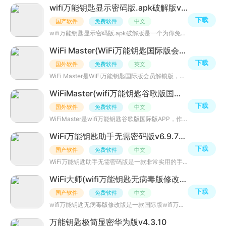
wifi万能钥匙显示密码版.apk破解版v5.2.1精简去广告版
下载
国产软件
免费软件
中文
wifi万能钥匙显示密码版.apk破解版是一个为你免费畅连WIFI的应用，WiFi万能钥匙显密码版随时随地免费上网，
WiFi Master(WiFi万能钥匙国际版会员解锁版)v5.5.13超强版
下载
国外软件
免费软件
英文
WiFi Master是WiFi万能钥匙国际版会员解锁版，为大家完美去除了所有广告，解锁高级会员全部功能，APP能为你
WiFiMaster(wifi万能钥匙谷歌版国际版)v5.5.57增强版
下载
国外软件
免费软件
中文
WiFiMaster是wifi万能钥匙谷歌版国际版APP，作为谷歌市场原版wifi连接工具，界面有少许广告，不过国际版增强
WiFi万能钥匙助手无需密码版v6.9.79国内显密版
下载
国产软件
免费软件
中文
WiFi万能钥匙助手无需密码版是一款非常实用的手机WiFi万能钥匙app，提供WiFi密码管理、WiFi信息保存、WiFi安
WiFi大师(wifi万能钥匙无病毒版修改版)v6.9.79国际版
下载
国产软件
免费软件
中文
wifi万能钥匙无病毒版修改版是一款国际版wifi万能钥匙无病毒版应用，国内版wifi万能钥匙十分臃肿，各种广告
万能钥匙极简显密华为版v4.3.10