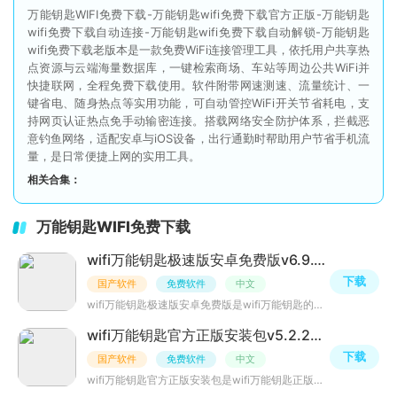
万能钥匙WIFI免费下载-万能钥匙wifi免费下载官方正版-万能钥匙
wifi免费下载自动连接-万能钥匙wifi免费下载自动解锁-万能钥匙
wifi免费下载老版本是一款免费WiFi连接管理工具，依托用户共享热
点资源与云端海量数据库，一键检索商场、车站等周边公共WiFi并
快捷联网，全程免费下载使用。软件附带网速测速、流量统计、一
键省电、随身热点等实用功能，可自动管控WiFi开关节省耗电，支
持网页认证热点免手动输密连接。搭载网络安全防护体系，拦截恶
意钓鱼网络，适配安卓与iOS设备，出行通勤时帮助用户节省手机流
量，是日常便捷上网的实用工具。
相关合集：
万能钥匙WIFI免费下载
wifi万能钥匙极速版安卓免费版v6.9.15最新版
下载
国产软件
免费软件
中文
wifi万能钥匙极速版安卓免费版是wifi万能钥匙的极速快连版，内存比官方版小了很多吗，功能没变，智能识别风
wifi万能钥匙官方正版安装包v5.2.22安卓版
下载
国产软件
免费软件
中文
wifi万能钥匙官方正版安装包是wifi万能钥匙正版应用，拥有全国数万wifi热点数据，一键自动连接wifi，使用安