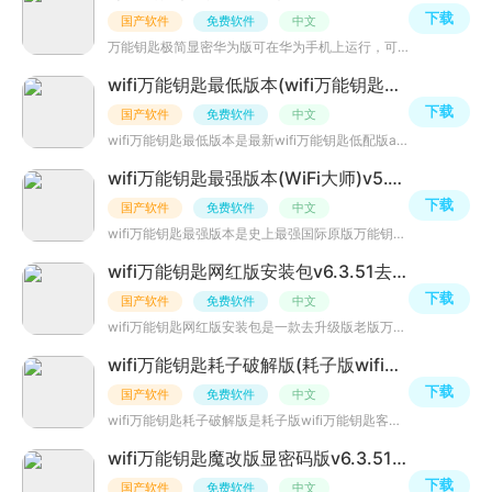
下载
国产软件
免费软件
中文
万能钥匙极简显密华为版可在华为手机上运行，可以为你自动获取周围热点的密码，进行自动连接，无论身处何地
wifi万能钥匙最低版本(wifi万能钥匙低配版)v4.3.10没有广告版
下载
国产软件
免费软件
中文
wifi万能钥匙最低版本是最新wifi万能钥匙低配版apk安装包，已去除国际版wifi广告、精简体体积、去除签名校验
wifi万能钥匙最强版本(WiFi大师)v5.1.19永不升级版
下载
国产软件
免费软件
中文
wifi万能钥匙最强版本是史上最强国际原版万能钥匙应用，目前国内各种所谓万能钥匙自动破解器均为垃圾，小编
wifi万能钥匙网红版安装包v6.3.51去红点版
下载
国产软件
免费软件
中文
wifi万能钥匙网红版安装包是一款去升级版老版万能钥匙连接工具，相信破解wifi密码许多人都喜欢吧，大神已破
wifi万能钥匙耗子破解版(耗子版wifi万能钥匙)v6.3.51显密码v2版
下载
国产软件
免费软件
中文
wifi万能钥匙耗子破解版是耗子版wifi万能钥匙客户端，该版本为显密码v2版，界面超级精简清爽，去除了很多无
wifi万能钥匙魔改版显密码版v6.3.51精简版
下载
国产软件
免费软件
中文