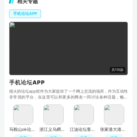
相关专题
手机论坛APP
共115款
手机论坛APP
很火的论坛app软件为大家提供了一个网上交流的场所，作为互动性
非常强的平台，在这里可以和更多的网友一同讨论各种话题，畅所
欲言，排解烦恼，增长见识，这里拥有超多的话题，你可以参与进
来，与他人分享你的经历，你的故事。
马鞍山ok论坛app手机版
浙江义乌稠州论坛app安卓最新版下载
江油论坛客户端官方app
张家港大港城论坛手机客户端APP