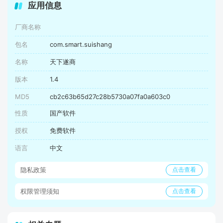
应用信息
厂商名称
包名
com.smart.suishang
名称
天下遂商
版本
1.4
MD5
cb2c63b65d27c28b5730a07fa0a603c0
性质
国产软件
授权
免费软件
语言
中文
隐私政策
点击查看
权限管理须知
点击查看