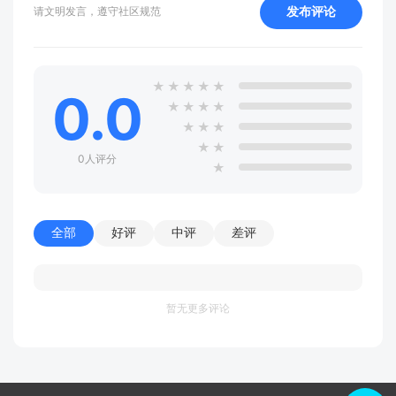
发布评论
请文明发言，遵守社区规范
★
★
★
★
★
0.0
★
★
★
★
★
★
★
★
★
0人评分
★
全部
好评
中评
差评
暂无更多评论