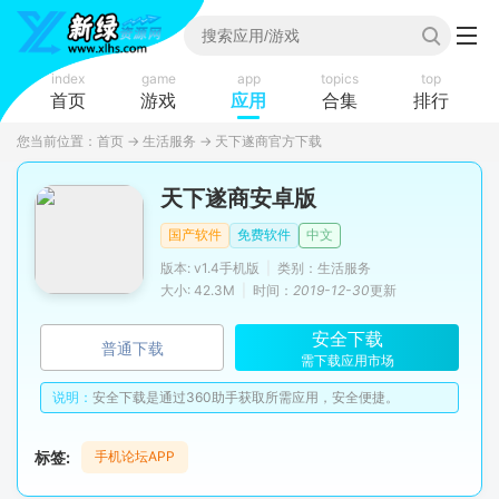
index
game
app
topics
top
首页
游戏
应用
合集
排行
您当前位置：
首页
→
生活服务
→
天下遂商官方下载
天下遂商安卓版
国产软件
免费软件
中文
版本: v1.4手机版
|
类别：生活服务
大小: 42.3M
|
时间：
2019-12-30
更新
安全下载
普通下载
需下载应用市场
说明：
安全下载是通过360助手获取所需应用，安全便捷。
标签:
手机论坛APP