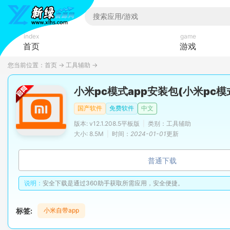
index
game
首页
游戏
您当前位置：
首页
→
工具辅助
→
小米pc模式app安装包(小米pc模式
国产软件
免费软件
中文
版本: v12.1.208.5平板版
|
类别：工具辅助
大小: 8.5M
|
时间：
2024-01-01
更新
普通下载
说明：
安全下载是通过360助手获取所需应用，安全便捷。
标签:
小米自带app