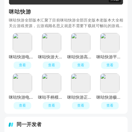
咪咕快游
咪咕快游全部版本汇聚了目前咪咕快游全部历史版本老版本大全相
关云游戏资源，云游戏顾名思义就是不需要下载就可畅玩的游戏，
只需一个手机，就能让你畅玩各种PC端游大作，无
咪咕快游电视手柄通用版
咪咕快游大屏版免付费版
咪咕快游高级账号版本
咪咕快游平板端版
查看
查看
查看
查看
咪咕快游电视版
咪咕手柄模拟器安卓手机版(咪咕快游)
咪咕快游正版最新版2026
咪咕快游极速版官方正版安装包
查看
查看
查看
查看
同一开发者