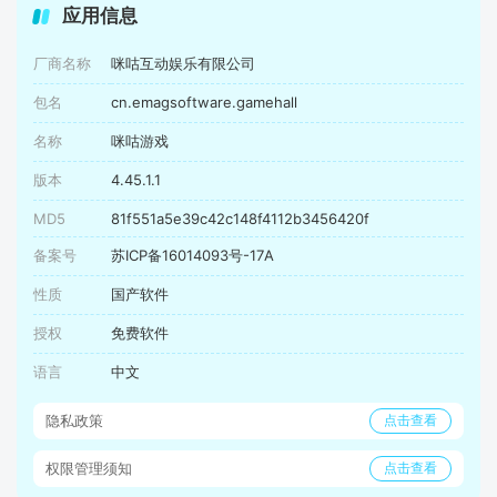
应用信息
厂商名称
咪咕互动娱乐有限公司
包名
cn.emagsoftware.gamehall
名称
咪咕游戏
版本
4.45.1.1
MD5
81f551a5e39c42c148f4112b3456420f
备案号
苏ICP备16014093号-17A
性质
国产软件
授权
免费软件
语言
中文
隐私政策
点击查看
权限管理须知
点击查看