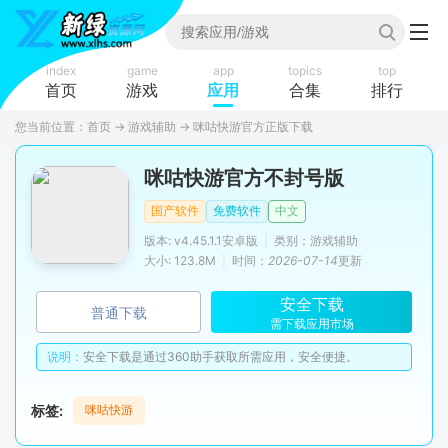
index
game
app
topics
top
首页
游戏
应用
合集
排行
您当前位置：
首页
→
游戏辅助
→
咪咕快游官方正版下载
咪咕快游官方不封号版
国产软件
免费软件
中文
版本: v4.45.1.1安卓版
|
类别：游戏辅助
大小: 123.8M
|
时间：
2026-07-14
更新
安全下载
普通下载
需下载应用市场
说明：
安全下载是通过360助手获取所需应用，安全便捷。
标签:
咪咕快游