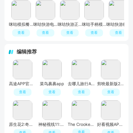
咪咕模拟餐厅官方正版最新版
咪咕快游电视版
咪咕快游正版最新版2026
咪咕手柄模拟器安卓手机版(咪咕快游)
咪咕快游极速版官方正版安装包
查看
查看
查看
查看
查看
编辑推荐
高途APP官方正版
菜鸟裹裹app
去哪儿旅行APP官方免费版
剪映最新版2026手机版
查看
查看
查看
查看
原生花2:奇幻旅程
神秘视线11:惊悚秘林
The Crooked Man
好看视频APP官方最新版
查看
查看
查看
查看