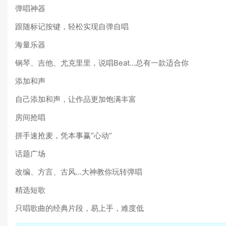
弹唱神器
跟随标记按键，轻松实现自弹自唱
海量乐器
钢琴、吉他、尤克里里，说唱Beat...总有一款适合你
添加和声
自己添加和声，让作品更加饱满丰富
房间抢唱
拼手速抢麦，凭本事赢“心动”
话题广场
改编、方言、古风...大神教你玩转弹唱
精选短歌
只唱歌曲的经典片段，易上手，难度低