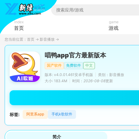
index
game
首页
游戏
您当前位置：
首页
→
影音播放
→
唱鸭app官方最新版本
国产软件
免费软件
中文
版本: v4.0.01.461安卓手机版
|
类别：影音播放
大小: 183.4M
|
时间：
2026-08-08
更新
标签:
阿里系app
手机k歌软件
简介