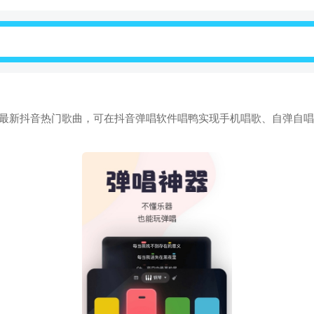
内置最新抖音热门歌曲，可在抖音弹唱软件唱鸭实现手机唱歌、自弹自