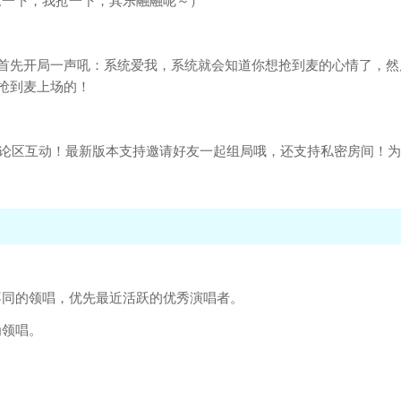
抢一下，我抢一下，其乐融融呢～）
首先开局一声吼：系统爱我，系统就会知道你想抢到麦的心情了，然
会抢到麦上场的！
评论区互动！最新版本支持邀请好友一起组局哦，还支持私密房间！为
不同的领唱，优先最近活跃的优秀演唱者。
为领唱。