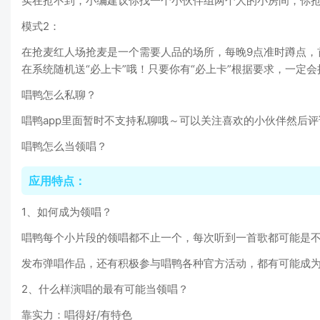
实在抢不到，小编建议你找一个小伙伴组两个人的小房间，你
模式2：
在抢麦红人场抢麦是一个需要人品的场所，每晚9点准时蹲点，
在系统随机送“必上卡”哦！只要你有“必上卡”根据要求，一定
唱鸭怎么私聊？
唱鸭app里面暂时不支持私聊哦～可以关注喜欢的小伙伴然后
唱鸭怎么当领唱？
应用特点：
1、如何成为领唱？
唱鸭每个小片段的领唱都不止一个，每次听到一首歌都可能是
发布弹唱作品，还有积极参与唱鸭各种官方活动，都有可能成
2、什么样演唱的最有可能当领唱？
靠实力：唱得好/有特色