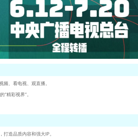
刷视频、看电视、观直播。
的“精彩视界”。
，打造品质内容和强大IP。