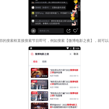
部的搜索框直接搜索节目即可，例如搜索【微博电影之夜】，就可以