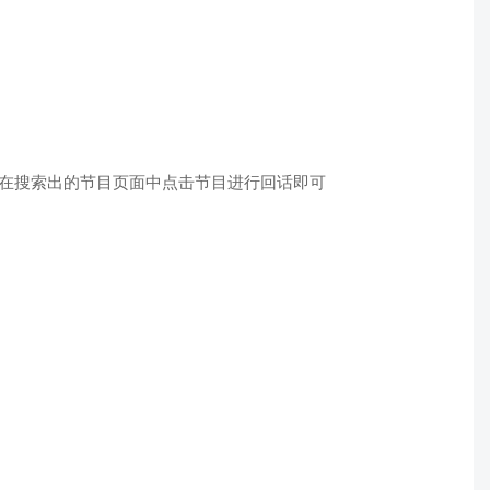
在搜索出的节目页面中点击节目进行回话即可