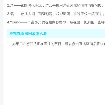
2.洋——紧跟时代潮流，适合手机用户碎片化的信息消费习惯。
3.氧——热播大剧、顶级球赛、权威新闻，看过不仅一笑而过
4.Young——丰富多元的视频内容类型，短视频、长剧集、直
央视频直播回放怎么看
1、如果用户想回放正在直播的节目，可以点击直播画面后将红